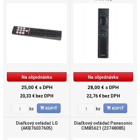
Na objednávku
Na objednávku
25,00 €
s DPH
28,00 €
s DPH
20,33 €
bez DPH
22,76 €
bez DPH
KÚPIŤ
KÚPIŤ
ks
ks
Diaľkový ovládač LG
Diaľkový ovládač Panasonic
(AKB76037605)
CMB5621 (23748085)