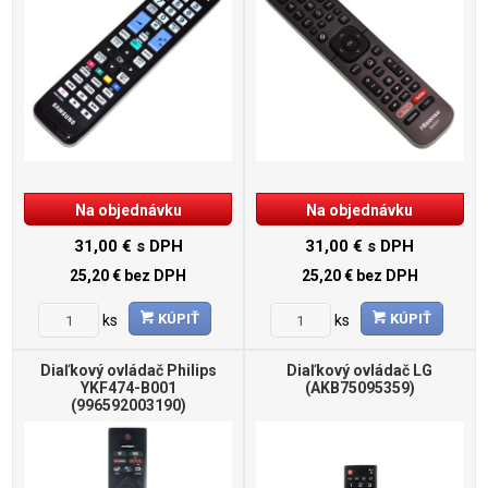
Na objednávku
Na objednávku
31,00 €
s DPH
31,00 €
s DPH
25,20 €
bez DPH
25,20 €
bez DPH
KÚPIŤ
KÚPIŤ
ks
ks
Diaľkový ovládač Philips
Diaľkový ovládač LG
YKF474-B001
(AKB75095359)
(996592003190)