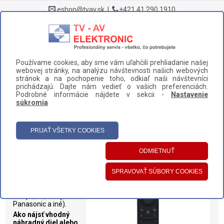
eshop@tvav.sk
|
+421 41 290 1910
0
Používame cookies, aby sme vám uľahčili prehliadanie našej
DOMOV
>
NÁHRADNÉ DIELY A PRÍSLUŠENSTVO
>
TELEVÍZORY
>
webovej stránky, na analýzu návštevnosti našich webových
DIAĽKOVÉ OVLÁDAČE
stránok a na pochopenie toho, odkiaľ naši návštevníci
prichádzajú. Dajte nám vedieť o vašich preferenciách.
UŽÍVATEĽSKÝ PANEL
Podrobné informácie nájdete v sekcii -
Nastavenie
súkromia
HLAVNÉ MENU
KATEGÓRIE
Diaľkové ovládače
Diaľkové ovládače
pre televízory
rôznych značiek
(Samsung, Hisense,
Philips, LG, Sony,
Panasonic a iné).
Ako nájsť vhodný
náhradný diel alebo