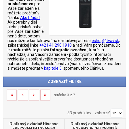
príslušenstvo
pre
Vaše zariadenie si
môžete prečítať v
článku
Ako hľadať
.
Ak potrebný diel
alebo príslušenstvo
pre Vaše zariadenie
nenájdete, potom
nás môžete kontaktovať na e-mailovej adrese
eshop@tvav.sk
,
zákazníckej linke
+421 41 290 1910
a radi Vám pomôžeme. Do
e-mailu môžete priložiť
fotografie označení
, ktoré sa
nachádzajú na Vašom zariadení - podľa týchto informácií
rýchlejšie a spoľahlivejšie preveríme dostupnosť vhodného
náhradného dielu, či príslušenstva (viac o označovaní zariadení
si môžete prečítať v
kapitole 3.
spomenutého článku).
ZOBRAZIŤ FILTRE
stránka 3 z 7
83 produktov
-
zobraziť
Diaľkový ovládač Hisense
Diaľkový ovládač Hisense
ERF2S36H (HT336863)
EN2AH30H (HT288400)