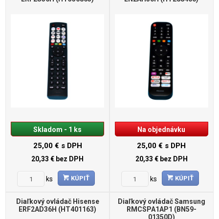
Skladom - 1 ks
Na objednávku
25,00 €
s DPH
25,00 €
s DPH
20,33 €
bez DPH
20,33 €
bez DPH
KÚPIŤ
KÚPIŤ
ks
ks
Diaľkový ovládač Hisense
Diaľkový ovládač Samsung
ERF2AD36H (HT401163)
RMCSPA1AP1 (BN59-
01350D)