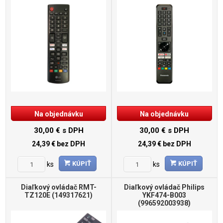
Na objednávku
Na objednávku
30,00 €
s DPH
30,00 €
s DPH
24,39 €
bez DPH
24,39 €
bez DPH
KÚPIŤ
KÚPIŤ
ks
ks
Diaľkový ovládač RMT-
Diaľkový ovládač Philips
TZ120E (149317621)
YKF474-B003
(996592003938)