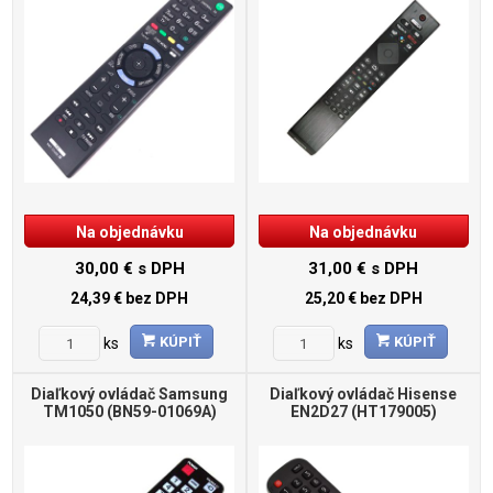
Na objednávku
Na objednávku
30,00 €
s DPH
31,00 €
s DPH
24,39 €
bez DPH
25,20 €
bez DPH
KÚPIŤ
KÚPIŤ
ks
ks
Diaľkový ovládač Samsung
Diaľkový ovládač Hisense
TM1050 (BN59-01069A)
EN2D27 (HT179005)