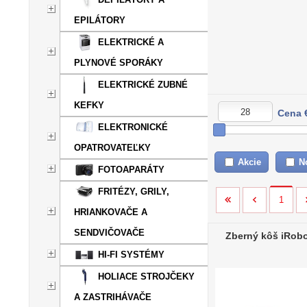
EPILÁTORY
ELEKTRICKÉ A
PLYNOVÉ SPORÁKY
ELEKTRICKÉ ZUBNÉ
KEFKY
Cena 
ELEKTRONICKÉ
OPATROVATEĽKY
Akcie
N
FOTOAPARÁTY
FRITÉZY, GRILY,
1
HRIANKOVAČE A
SENDVIČOVAČE
Zberný kôš iRobo
HI-FI SYSTÉMY
HOLIACE STROJČEKY
A ZASTRIHÁVAČE