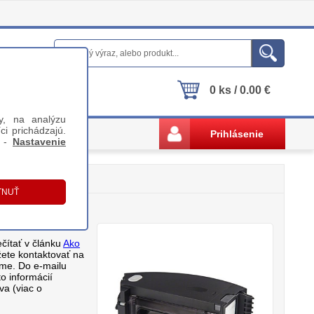
0 ks / 0.00 €
y, na analýzu
ci prichádzajú.
Prihlásenie
i -
Nastavenie
čítať v článku
Ako
žete kontaktovať na
me. Do e-mailu
o informácií
va (viac o