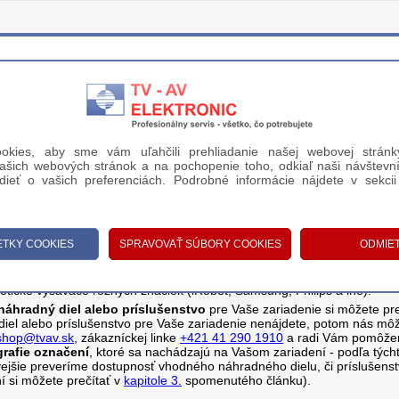
okies, aby sme vám uľahčili prehliadanie našej webovej stránk
ašich webových stránok a na pochopenie toho, odkiaľ naši návštevní
DODANIE A PLATBA
KONTAKT
ieť o vašich preferenciách. Podrobné informácie nájdete v sekci
TICKÉ VYSÁVAČE
>
ZBERNÉ KOŠE
otické vysávače rôznych značiek (iRobot, Samsung, Philips a iné).
áhradný diel alebo príslušenstvo
pre Vaše zariadenie si môžete pre
 diel alebo príslušenstvo pre Vaše zariadenie nenájdete, potom nás mô
shop@tvav.sk
, zákazníckej linke
+421 41 290 1910
a radi Vám pomôže
grafie označení
, ktoré sa nachádzajú na Vašom zariadení - podľa týcht
ivejšie preveríme dostupnosť vhodného náhradného dielu, či príslušenst
í si môžete prečítať v
kapitole 3.
spomenutého článku).