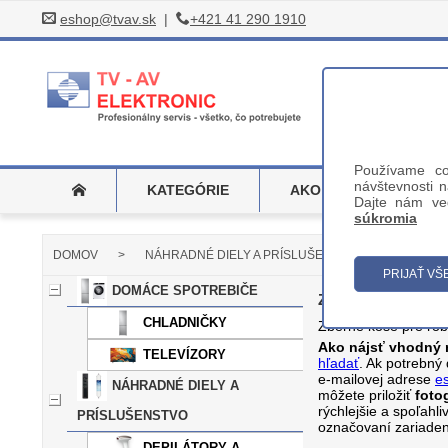
eshop@tvav.sk
|
+421 41 290 1910
Používame co
návštevnosti n
KATEGÓRIE
AKO HĽADAŤ
Dajte nám ved
súkromia
DOMOV
>
NÁHRADNÉ DIELY A PRÍSLUŠENSTVO
>
ROBO
DOMÁCE SPOTREBIČE
Zberné koše
CHLADNIČKY
Zberné koše pre rob
Ako nájsť vhodný n
TELEVÍZORY
hľadať
. Ak potrebný
e-mailovej adrese
e
NÁHRADNÉ DIELY A
môžete priložiť
foto
rýchlejšie a spoľahl
PRÍSLUŠENSTVO
označovaní zariaden
DEPILÁTORY A