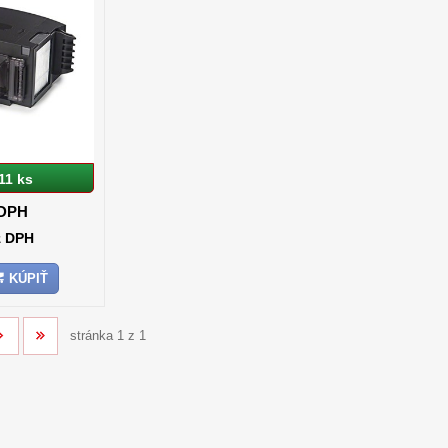
11 ks
 DPH
z DPH
KÚPIŤ
stránka 1 z 1