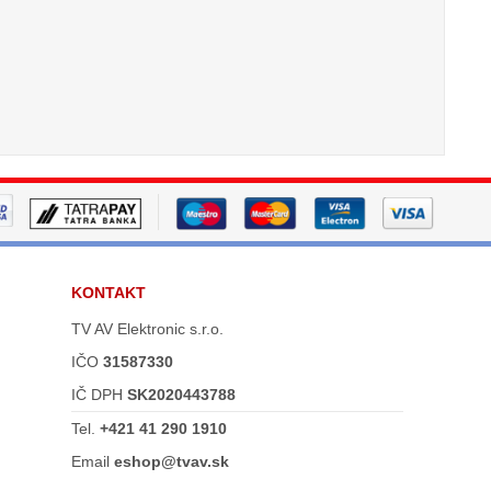
KONTAKT
TV AV Elektronic s.r.o.
IČO
31587330
IČ DPH
SK2020443788
Tel.
+421 41 290 1910
Email
eshop@tvav.sk