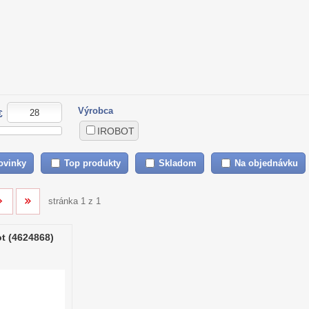
Výrobca
€
IROBOT
ovinky
Top produkty
Skladom
Na objednávku
stránka 1 z 1
t (4624868)