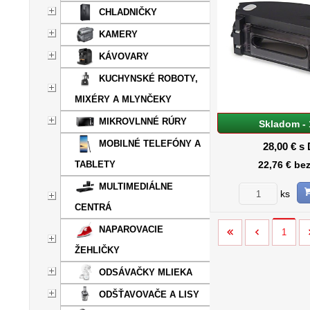
CHLADNIČKY
KAMERY
KÁVOVARY
KUCHYNSKÉ ROBOTY,
MIXÉRY A MLYNČEKY
MIKROVLNNÉ RÚRY
Skladom - 
MOBILNÉ TELEFÓNY A
28,00 €
s
TABLETY
22,76 €
be
MULTIMEDIÁLNE
ks
CENTRÁ
NAPAROVACIE
1
ŽEHLIČKY
ODSÁVAČKY MLIEKA
ODŠŤAVOVAČE A LISY