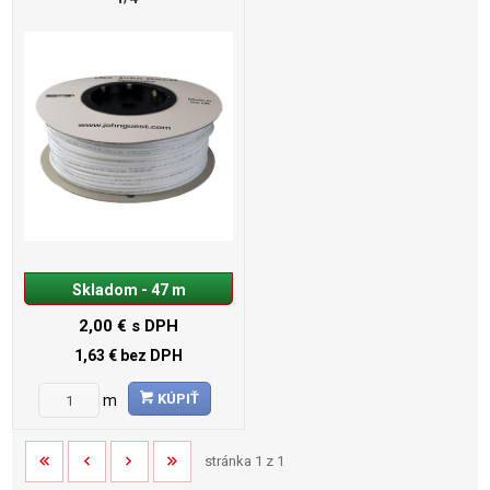
Skladom - 47 m
2,00 €
s DPH
1,63 €
bez DPH
KÚPIŤ
m
stránka 1 z 1