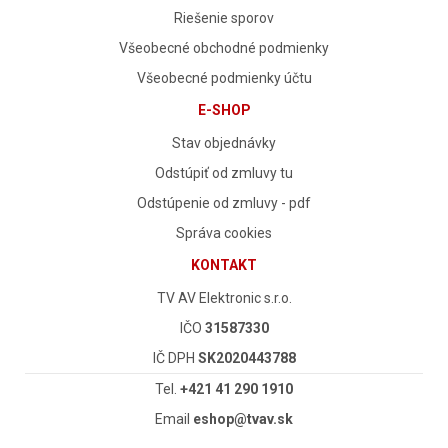
Riešenie sporov
Všeobecné obchodné podmienky
Všeobecné podmienky účtu
E-SHOP
Stav objednávky
Odstúpiť od zmluvy tu
Odstúpenie od zmluvy - pdf
Správa cookies
KONTAKT
TV AV Elektronic s.r.o.
IČO
31587330
IČ DPH
SK2020443788
Tel.
+421 41 290 1910
Email
eshop@tvav.sk