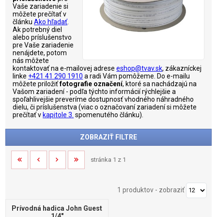
Vaše zariadenie si
môžete prečítať v
článku
Ako hľadať
.
Ak potrebný diel
alebo príslušenstvo
pre Vaše zariadenie
nenájdete, potom
nás môžete
kontaktovať na e-mailovej adrese
eshop@tvav.sk
, zákazníckej
linke
+421 41 290 1910
a radi Vám pomôžeme. Do e-mailu
môžete priložiť
fotografie označení
, ktoré sa nachádzajú na
Vašom zariadení - podľa týchto informácií rýchlejšie a
spoľahlivejšie preveríme dostupnosť vhodného náhradného
dielu, či príslušenstva (viac o označovaní zariadení si môžete
prečítať v
kapitole 3.
spomenutého článku).
ZOBRAZIŤ FILTRE
stránka 1 z 1
1 produktov
-
zobraziť
Prívodná hadica John Guest
1/4"