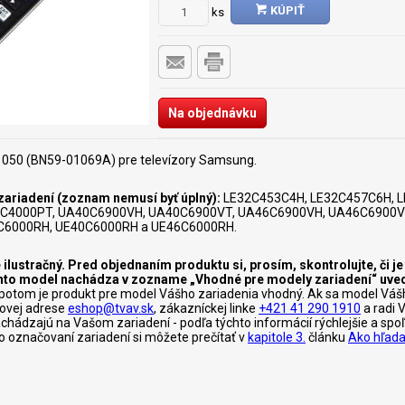
KÚPIŤ
ks
Na objednávku
1050 (BN59-01069A) pre televízory Samsung.
ariadení (zoznam nemusí byť úplný):
LE32C453C4H, LE32C457C6H, 
C4000PT, UA40C6900VH, UA40C6900VT, UA46C6900VH, UA46C6900V
C6000RH, UE40C6000RH a UE46C6000RH.
 ilustračný. Pred objednaním produktu si, prosím, skontrolujte, či 
tento model nachádza v zozname „Vhodné pre modely zariadení“ uve
otom je produkt pre model Vášho zariadenia vhodný. Ak sa model Váš
lovej adrese
eshop@tvav.sk
, zákazníckej linke
+421 41 290 1910
a radi 
nachádzajú na Vašom zariadení - podľa týchto informácií rýchlejšie a s
c o označovaní zariadení si môžete prečítať v
kapitole 3.
článku
Ako hľada