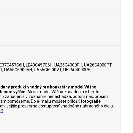
LE37C457C6H, LE40C457C6H, UA26C4000PH, UA26C4000PT,
T, UA55C6900VH, UA55C6900VT, UE26C4000PH,
je daný produkt vhodný pre konkrétny model Vášho
denom vyššie.
Ak sa model Vášho zariadenia v tomto
ho zariadenia v zozname nenachádza, potom nás, prosím,
Vám pomôžeme. Do e-mailu môžete priložiť
fotografie
poľahlivejšie preveríme dostupnosť vhodného náhradného dielu,
ť
).