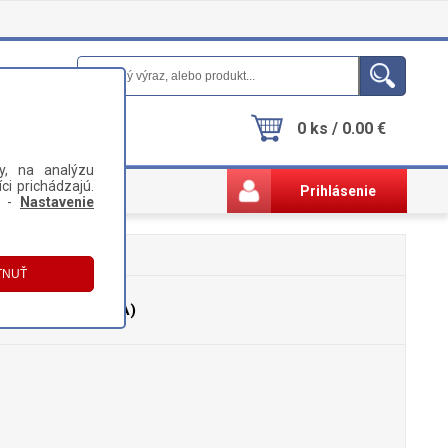
0 ks / 0.00 €
y, na analýzu
ci prichádzajú.
Prihlásenie
i -
Nastavenie
 (BN59-01069A)
0 (BN59-01069A)