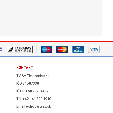
KONTAKT
TV AV Elektronic s.r.o.
IČO
31587330
IČ DPH
SK2020443788
Tel.
+421 41 290 1910
Email
eshop@tvav.sk