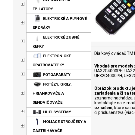
EPILÁTORY
ELEKTRICKÉ A PLYNOVÉ
SPORÁKY
ELEKTRICKÉ ZUBNÉ
KEFKY
Diaľkový ovládač TM
ELEKTRONICKÉ
OPATROVATEĽKY
Vhodné pre modely z
UA32C4000PH, UA32
FOTOAPARÁTY
UE32C4000PH, UE32
FRITÉZY, GRILY,
Obrázok produktu je
zariadenia a či sa 
HRIANKOVAČE A
zozname nachádza, p
SENDVIČOVAČE
kontaktujte na e-mai
označení
, ktoré sa 
HI-FI SYSTÉMY
či príslušenstva (via
HOLIACE STROJČEKY A
ZASTRIHÁVAČE