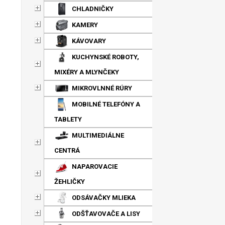
CHLADNIČKY
KAMERY
KÁVOVARY
KUCHYNSKÉ ROBOTY,
MIXÉRY A MLYNČEKY
MIKROVLNNÉ RÚRY
MOBILNÉ TELEFÓNY A
TABLETY
MULTIMEDIÁLNE
CENTRÁ
NAPAROVACIE
ŽEHLIČKY
ODSÁVAČKY MLIEKA
ODŠŤAVOVAČE A LISY