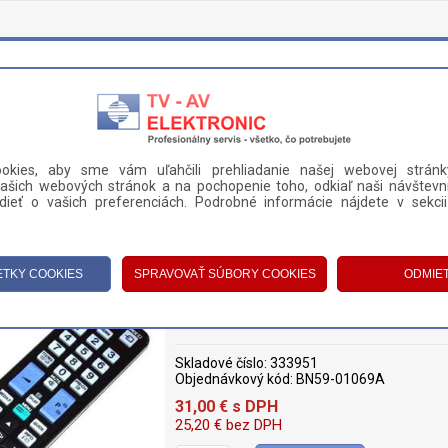
okies, aby sme vám uľahčili prehliadanie našej webovej stránk
ašich webových stránok a na pochopenie toho, odkiaľ naši návštevní
DANIE A PLATBA
KONTAKT
ieť o vašich preferenciách. Podrobné informácie nájdete v sekci
ORY
>
DIAĽKOVÉ OVLÁDAČE
>
DIAĽKOVÝ OVLÁDAČ SAMSUNG TM1050
DIAĽKOVÝ OVLÁDAČ SAMSUNG TM105
Skladové číslo:
333951
Objednávkový kód:
BN59-01069A
31,00
€
s DPH
25,20
€
bez DPH