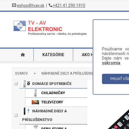
eshop@tvav.sk
|
+421 41 290 1910
Používame co
návštevnosti n
KATEGÓRIE
AKO HĽADAŤ
DO
Dajte nám ved
súkromia
DOMOV
>
NÁHRADNÉ DIELY A PRÍSLUŠENSTVO
>
TELEVÍZ
DOMÁCE SPOTREBIČE
CHLADNIČKY
TELEVÍZORY
NÁHRADNÉ DIELY A
PRÍSLUŠENSTVO
DEPILÁTORY A