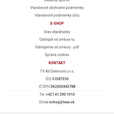
Riešenie sporov
Všeobecné obchodné podmienky
Všeobecné podmienky účtu
E-SHOP
Stav objednávky
Odstúpiť od zmluvy tu
Odstúpenie od zmluvy - pdf
Správa cookies
KONTAKT
TV AV Elektronic s.r.o.
IČO
31587330
IČ DPH
SK2020443788
Tel.
+421 41 290 1910
Email
eshop@tvav.sk