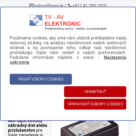
eshop@tvav.sk
|
+421 41 290 1910
0
Používame cookies, aby sme vám uľahčili prehliadanie našej
DOMOV
>
NÁHRADNÉ DIELY A PRÍSLUŠENSTVO
>
VYSÁVAČE
>
webovej stránky, na analýzu návštevnosti našich webových
BATÉRIE
stránok a na pochopenie toho, odkiaľ naši návštevníci
prichádzajú. Dajte nám vedieť o vašich preferenciách.
UŽÍVATEĽSKÝ PANEL
Podrobné informácie nájdete v sekcii -
Nastavenie
súkromia
HLAVNÉ MENU
KATEGÓRIE
Batérie
Batérie pre vysávače
rôznych značiek
(Philips, Samsung a
iné).
Ako nájsť vhodný
náhradný diel alebo
príslušenstvo
pre
Vaše zariadenie si