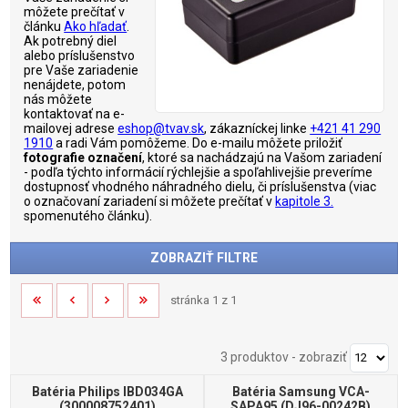
môžete prečítať v
článku
Ako hľadať
.
Ak potrebný diel
alebo príslušenstvo
pre Vaše zariadenie
nenájdete, potom
nás môžete
kontaktovať na e-
mailovej adrese
eshop@tvav.sk
, zákazníckej linke
+421 41 290
1910
a radi Vám pomôžeme. Do e-mailu môžete priložiť
fotografie označení
, ktoré sa nachádzajú na Vašom zariadení
- podľa týchto informácií rýchlejšie a spoľahlivejšie preveríme
dostupnosť vhodného náhradného dielu, či príslušenstva (viac
o označovaní zariadení si môžete prečítať v
kapitole 3.
spomenutého článku).
ZOBRAZIŤ FILTRE
stránka 1 z 1
3 produktov
-
zobraziť
Batéria Philips IBD034GA
Batéria Samsung VCA-
(300008752401)
SAPA95 (DJ96-00242B)