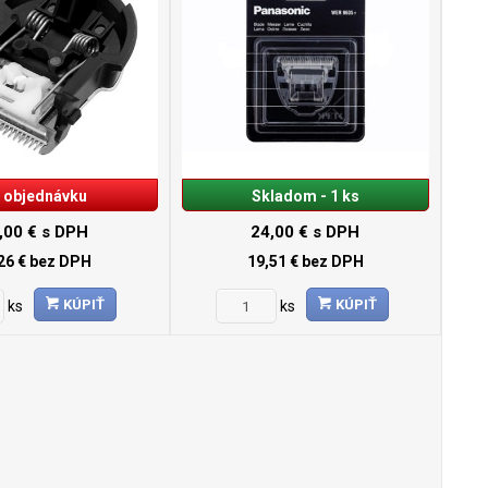
 objednávku
Skladom - 1 ks
,00 €
s DPH
24,00 €
s DPH
26 €
bez DPH
19,51 €
bez DPH
KÚPIŤ
KÚPIŤ
ks
ks