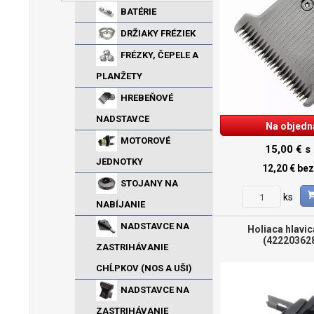
BATÉRIE
DRŽIAKY FRÉZIEK
FRÉZKY, ČEPELE A
PLANŽETY
HREBEŇOVÉ
NADSTAVCE
Na objedn
MOTOROVÉ
15,00 €
s
JEDNOTKY
12,20 €
be
STOJANY NA
ks
NABÍJANIE
NADSTAVCE NA
Holiaca hlavic
(42220362
ZASTRIHÁVANIE
CHĹPKOV (NOS A UŠI)
NADSTAVCE NA
ZASTRIHÁVANIE