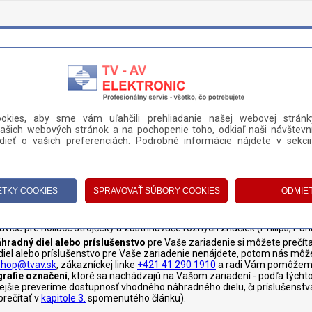
okies, aby sme vám uľahčili prehliadanie našej webovej stránk
ašich webových stránok a na pochopenie toho, odkiaľ naši návštevní
DANIE A PLATBA
KONTAKT
ieť o vašich preferenciách. Podrobné informácie nájdete v sekci
STROJČEKY A ZASTRIHÁVAČE
>
STRIHACIE A HOLIACE HLAVICE
e hlavice
lavice pre holiace strojčeky a zastrihávače rôznych značiek (Philips, Pan
hradný diel alebo príslušenstvo
pre Vaše zariadenie si môžete prečíta
 diel alebo príslušenstvo pre Vaše zariadenie nenájdete, potom nás môž
shop@tvav.sk
, zákazníckej linke
+421 41 290 1910
a radi Vám pomôžeme
grafie označení
, ktoré sa nachádzajú na Vašom zariadení - podľa týchto
ivejšie preveríme dostupnosť vhodného náhradného dielu, či príslušenstv
prečítať v
kapitole 3.
spomenutého článku).