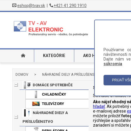
eshop@tvav.sk
|
+421 41 290 1910
Používame co
návštevnosti n
KATEGÓRIE
AKO HĽADAŤ
DO
Dajte nám ved
súkromia
DOMOV
>
NÁHRADNÉ DIELY A PRÍSLUŠENSTVO
>
HOLIACE 
DOMÁCE SPOTREBIČE
Strihacie a holiac
CHLADNIČKY
Strihacie a holiace h
Ako nájsť vhodný ná
TELEVÍZORY
hľadať
. Ak potrebný
e-mailovej adrese
e
NÁHRADNÉ DIELY A
môžete priložiť
foto
rýchlejšie a spoľahl
PRÍSLUŠENSTVO
zariadení si môžete 
DEPILÁTORY A