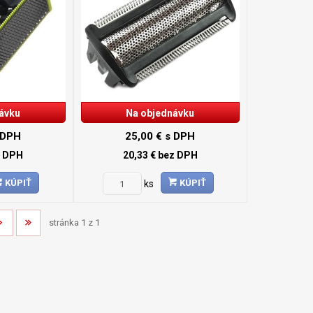
ávku
Na objednávku
 DPH
25,00 €
s DPH
z DPH
20,33 €
bez DPH
KÚPIŤ
KÚPIŤ
ks
stránka 1 z 1