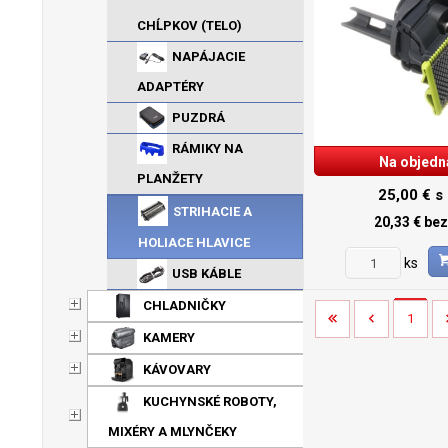
CHĹPKOV (TELO)
NAPÁJACIE
ADAPTÉRY
PUZDRÁ
RÁMIKY NA
Na objedn
PLANŽETY
25,00 €
s
STRIHACIE A
20,33 €
be
HOLIACE HLAVICE
ks
USB KÁBLE
CHLADNIČKY
1
KAMERY
KÁVOVARY
KUCHYNSKÉ ROBOTY,
MIXÉRY A MLYNČEKY