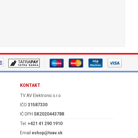
KONTAKT
TV AV Elektronic s.r.o.
IČO
31587330
IČ DPH
SK2020443788
Tel.
+421 41 290 1910
Email
eshop@tvav.sk