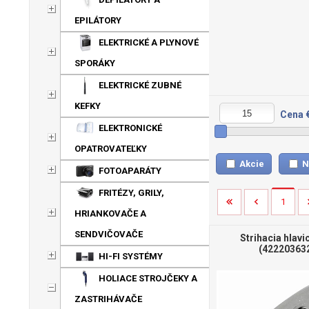
EPILÁTORY
ELEKTRICKÉ A PLYNOVÉ
SPORÁKY
ELEKTRICKÉ ZUBNÉ
KEFKY
Cena 
ELEKTRONICKÉ
OPATROVATEĽKY
Akcie
N
FOTOAPARÁTY
FRITÉZY, GRILY,
1
HRIANKOVAČE A
SENDVIČOVAČE
Strihacia hlavi
(42220363
HI-FI SYSTÉMY
HOLIACE STROJČEKY A
ZASTRIHÁVAČE