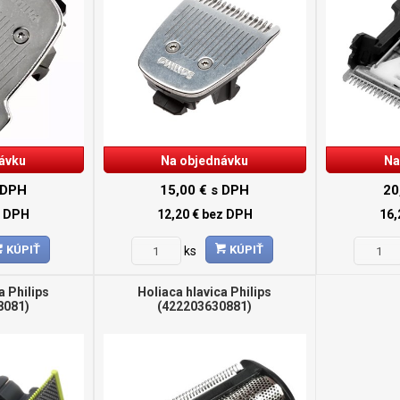
ávku
Na objednávku
Na
 DPH
15,00 €
s DPH
20
z DPH
12,20 €
bez DPH
16,
KÚPIŤ
KÚPIŤ
ks
a Philips
Holiaca hlavica Philips
8081)
(422203630881)