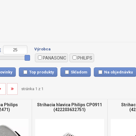
Výrobca
€
PANASONIC
PHILIPS
ovinky
Top produkty
Skladom
Na objednávku
stránka 1 z 1
ca Philips
Strihacia hlavica Philips CP0911
Strihac
2471)
(422203632751)
(4