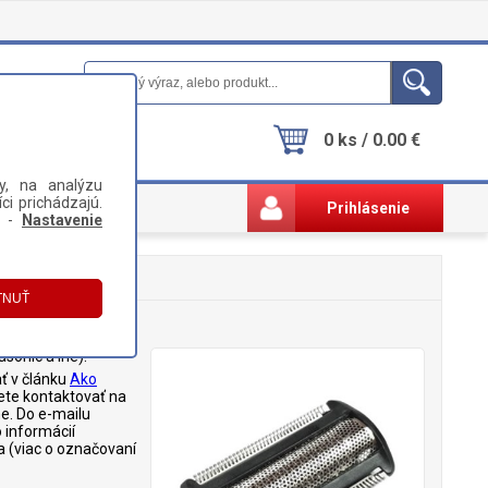
0 ks / 0.00 €
y, na analýzu
ci prichádzajú.
Prihlásenie
i -
Nastavenie
asonic a iné).
ť v článku
Ako
ete kontaktovať na
. Do e-mailu
 informácií
a (viac o označovaní