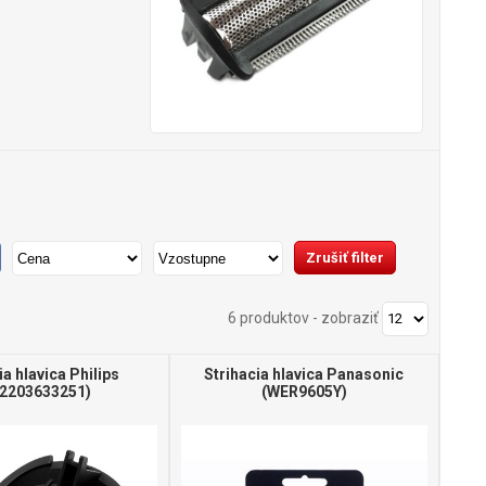
6 produktov
-
zobraziť
ia hlavica Philips
Strihacia hlavica Panasonic
22203633251)
(WER9605Y)