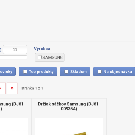
Výrobca
€
SAMSUNG
ovinky
Top produkty
Skladom
Na objednávku
stránka 1 z 1
msung (DJ61-
Držiak sáčkov Samsung (DJ61-
)
00935A)