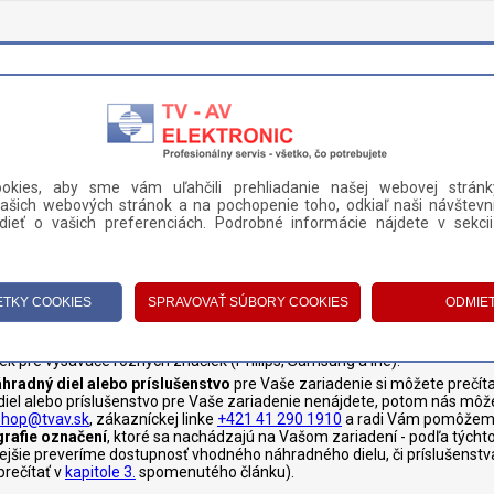
okies, aby sme vám uľahčili prehliadanie našej webovej stránk
ašich webových stránok a na pochopenie toho, odkiaľ naši návštevní
DANIE A PLATBA
KONTAKT
ieť o vašich preferenciách. Podrobné informácie nájdete v sekci
E
>
DRŽIAKY FILTROV A VRECIEK
reciek
ciek pre vysávače rôznych značiek (Philips, Samsung a iné).
hradný diel alebo príslušenstvo
pre Vaše zariadenie si môžete prečíta
 diel alebo príslušenstvo pre Vaše zariadenie nenájdete, potom nás môž
shop@tvav.sk
, zákazníckej linke
+421 41 290 1910
a radi Vám pomôžeme
grafie označení
, ktoré sa nachádzajú na Vašom zariadení - podľa týchto
ivejšie preveríme dostupnosť vhodného náhradného dielu, či príslušenstv
prečítať v
kapitole 3.
spomenutého článku).