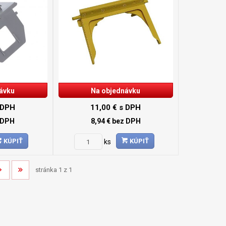
ávku
Na objednávku
 DPH
11,00 €
s DPH
 DPH
8,94 €
bez DPH
KÚPIŤ
KÚPIŤ
ks
stránka 1 z 1