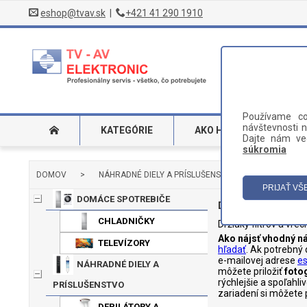
eshop@tvav.sk
|
+421 41 290 1910
Používame co
návštevnosti n
KATEGÓRIE
AKO HĽADAŤ
DO
Dajte nám ved
súkromia
DOMOV
>
NÁHRADNÉ DIELY A PRÍSLUŠENSTVO
>
VYSÁVAČ
DOMÁCE SPOTREBIČE
Držiaky filtrov a v
CHLADNIČKY
Držiaky filtrov a vre
Ako nájsť vhodný ná
TELEVÍZORY
hľadať
. Ak potrebný
e-mailovej adrese
e
NÁHRADNÉ DIELY A
môžete priložiť
foto
rýchlejšie a spoľahl
PRÍSLUŠENSTVO
zariadení si môžete 
DEPILÁTORY A