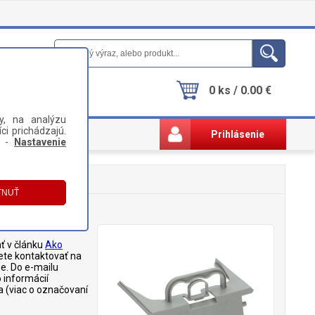
0 ks / 0.00 €
y, na analýzu
ci prichádzajú.
Prihlásenie
i -
Nastavenie
ť v článku
Ako
ete kontaktovať na
. Do e-mailu
 informácií
a (viac o označovaní