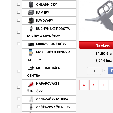
CHLADNIČKY
KAMERY
KÁVOVARY
KUCHYNSKÉ ROBOTY,
MIXÉRY A MLYNČEKY
MIKROVLNNÉ RÚRY
Na objedn
MOBILNÉ TELEFÓNY A
11,00 €
s
TABLETY
8,94 €
bez
MULTIMEDIÁLNE
ks
CENTRÁ
NAPAROVACIE
1
ŽEHLIČKY
ODSÁVAČKY MLIEKA
ODŠŤAVOVAČE A LISY