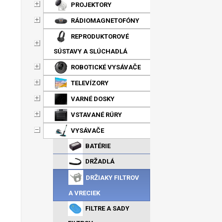
PROJEKTORY
RÁDIOMAGNETOFÓNY
REPRODUKTOROVÉ
SÚSTAVY A SLÚCHADLÁ
ROBOTICKÉ VYSÁVAČE
TELEVÍZORY
VARNÉ DOSKY
VSTAVANÉ RÚRY
VYSÁVAČE
BATÉRIE
DRŽADLÁ
DRŽIAKY FILTROV
A VRECIEK
FILTRE A SADY