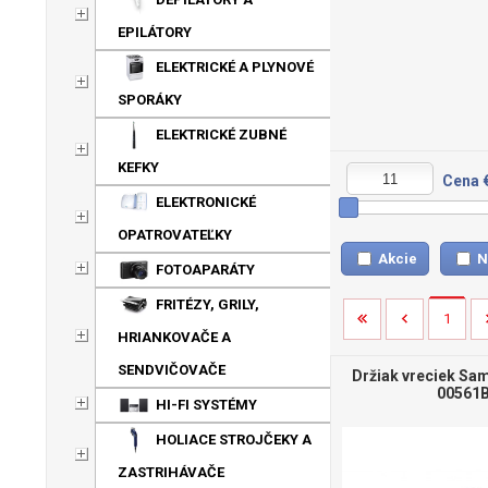
EPILÁTORY
ELEKTRICKÉ A PLYNOVÉ
SPORÁKY
ELEKTRICKÉ ZUBNÉ
KEFKY
Cena 
ELEKTRONICKÉ
OPATROVATEĽKY
Akcie
N
FOTOAPARÁTY
FRITÉZY, GRILY,
1
HRIANKOVAČE A
SENDVIČOVAČE
Držiak vreciek Sa
00561B
HI-FI SYSTÉMY
HOLIACE STROJČEKY A
ZASTRIHÁVAČE