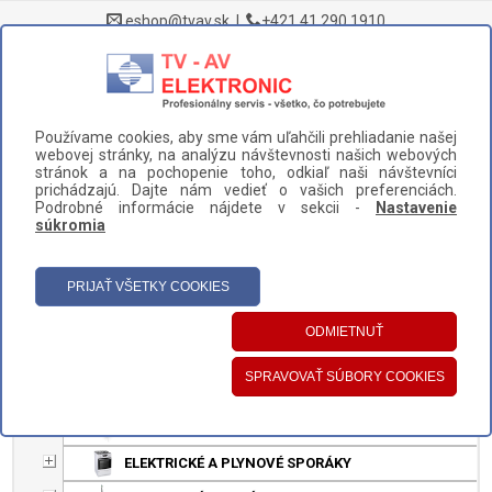
eshop@tvav.sk
|
+421 41 290 1910
0
Používame cookies, aby sme vám uľahčili prehliadanie našej
DOMOV
>
DOMÁCE SPOTREBIČE
>
CHLADNIČKY
webovej stránky, na analýzu návštevnosti našich webových
stránok a na pochopenie toho, odkiaľ naši návštevníci
UŽÍVATEĽSKÝ PANEL
prichádzajú. Dajte nám vedieť o vašich preferenciách.
Podrobné informácie nájdete v sekcii -
Nastavenie
HLAVNÉ MENU
súkromia
KATEGÓRIE
DOMÁCE SPOTREBIČE
CHLADNIČKY
TELEVÍZORY
NÁHRADNÉ DIELY A PRÍSLUŠENSTVO
DEPILÁTORY A EPILÁTORY
ELEKTRICKÉ A PLYNOVÉ SPORÁKY