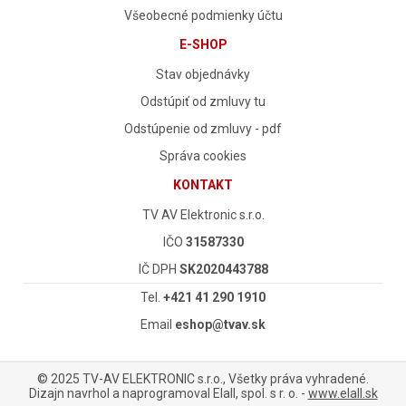
Všeobecné podmienky účtu
E-SHOP
Stav objednávky
Odstúpiť od zmluvy tu
Odstúpenie od zmluvy - pdf
Správa cookies
KONTAKT
TV AV Elektronic s.r.o.
IČO
31587330
IČ DPH
SK2020443788
Tel.
+421 41 290 1910
Email
eshop@tvav.sk
© 2025 TV-AV ELEKTRONIC s.r.o., Všetky práva vyhradené.
Dizajn navrhol a naprogramoval Elall, spol. s r. o. -
www.elall.sk