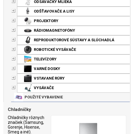
ODSÁVAČKY MLIEKA
ODŠŤAVOVAČE A LISY
PROJEKTORY
RÁDIOMAGNETOFÓNY
REPRODUKTOROVÉ SÚSTAVY A SLÚCHADLÁ
ROBOTICKÉ VYSÁVAČE
TELEVÍZORY
VARNÉ DOSKY
VSTAVANÉ RÚRY
VYSÁVAČE
POUŽITÉ VYBAVENIE
Chladničky
Chladničky rôznych
značiek (Samsung,
Gorenje, Hisense,
Smeg a iné).