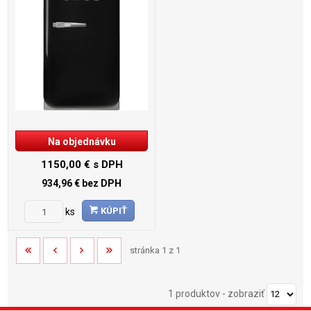
Na objednávku
1150,00 €
s DPH
934,96 €
bez DPH
KÚPIŤ
ks
stránka 1 z 1
1 produktov
-
zobraziť