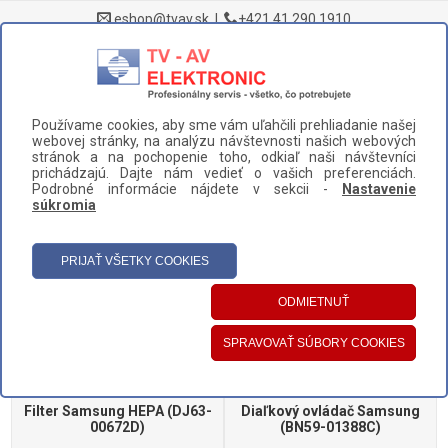
eshop@tvav.sk
|
+421 41 290 1910
0
Používame cookies, aby sme vám uľahčili prehliadanie našej
DOMOV
>
VÝROBCA
>
SAMSUNG
webovej stránky, na analýzu návštevnosti našich webových
stránok a na pochopenie toho, odkiaľ naši návštevníci
UŽÍVATEĽSKÝ PANEL
prichádzajú. Dajte nám vedieť o vašich preferenciách.
Podrobné informácie nájdete v sekcii -
Nastavenie
HLAVNÉ MENU
súkromia
KATEGÓRIE
ZOBRAZIŤ FILTRE
stránka 3 z 10
113 produktov
-
zobraziť
Filter Samsung HEPA (DJ63-
Diaľkový ovládač Samsung
00672D)
(BN59-01388C)