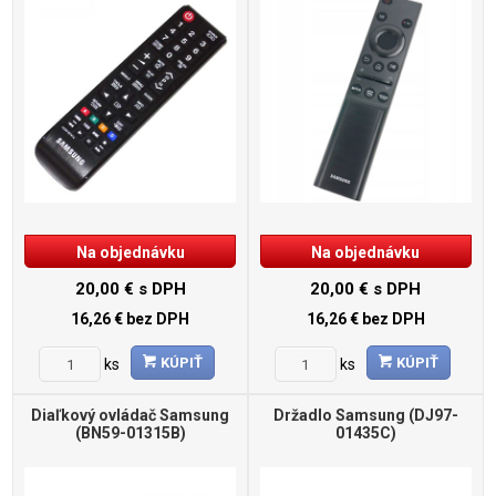
Na objednávku
Na objednávku
20,00 €
s DPH
20,00 €
s DPH
16,26 €
bez DPH
16,26 €
bez DPH
KÚPIŤ
KÚPIŤ
ks
ks
Diaľkový ovládač Samsung
Držadlo Samsung (DJ97-
(BN59-01315B)
01435C)