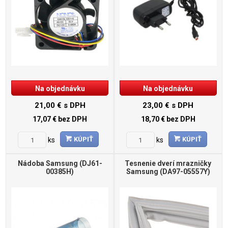
Na objednávku
Na objednávku
21,00 €
s DPH
23,00 €
s DPH
17,07 €
bez DPH
18,70 €
bez DPH
KÚPIŤ
KÚPIŤ
ks
ks
Nádoba Samsung (DJ61-
Tesnenie dverí mrazničky
00385H)
Samsung (DA97-05557Y)