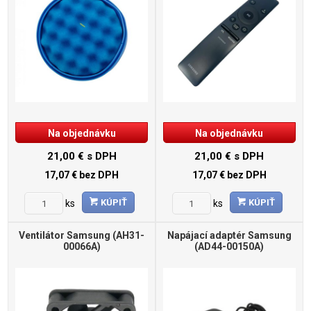
Na objednávku
Na objednávku
21,00 €
s DPH
21,00 €
s DPH
17,07 €
bez DPH
17,07 €
bez DPH
KÚPIŤ
KÚPIŤ
ks
ks
Ventilátor Samsung (AH31-
Napájací adaptér Samsung
00066A)
(AD44-00150A)