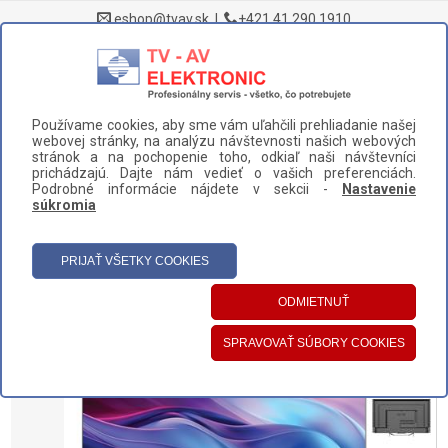
eshop@tvav.sk
|
+421 41 290 1910
0
Používame cookies, aby sme vám uľahčili prehliadanie našej
DOMOV
>
DOMÁCE SPOTREBIČE
>
TELEVÍZORY
>
webovej stránky, na analýzu návštevnosti našich webových
TELEVÍZOR HAIER H43Q80FUX
stránok a na pochopenie toho, odkiaľ naši návštevníci
prichádzajú. Dajte nám vedieť o vašich preferenciách.
UŽÍVATEĽSKÝ PANEL
Podrobné informácie nájdete v sekcii -
Nastavenie
súkromia
HLAVNÉ MENU
KATEGÓRIE