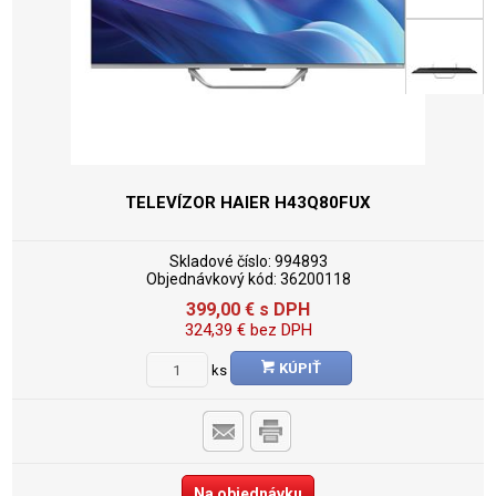
TELEVÍZOR HAIER H43Q80FUX
Skladové číslo:
994893
Objednávkový kód:
36200118
399,00
€
s DPH
324,39
€
bez DPH
KÚPIŤ
ks
Na objednávku