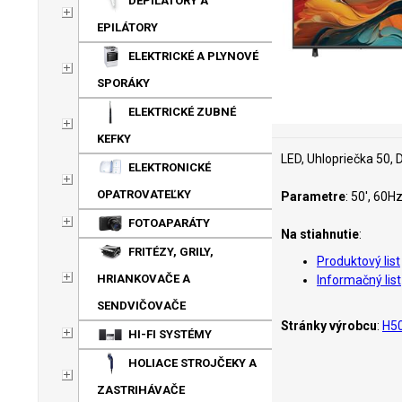
DEPILÁTORY A
EPILÁTORY
ELEKTRICKÉ A PLYNOVÉ
SPORÁKY
ELEKTRICKÉ ZUBNÉ
KEFKY
LED, Uhlopriečka 50, 
ELEKTRONICKÉ
OPATROVATEĽKY
Parametre
: 50', 60
FOTOAPARÁTY
Na stiahnutie
:
FRITÉZY, GRILY,
Produktový list
HRIANKOVAČE A
Informačný list
SENDVIČOVAČE
Stránky výrobcu
:
H5
HI-FI SYSTÉMY
HOLIACE STROJČEKY A
ZASTRIHÁVAČE