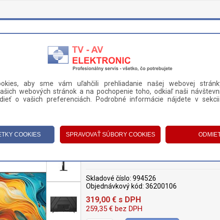
okies, aby sme vám uľahčili prehliadanie našej webovej stránk
ašich webových stránok a na pochopenie toho, odkiaľ naši návštevní
DANIE A PLATBA
KONTAKT
ieť o vašich preferenciách. Podrobné informácie nájdete v sekci
LEVÍZOR HAIER H50K85FUX
TELEVÍZOR HAIER H50K85FUX
Skladové číslo:
994526
Objednávkový kód:
36200106
319,00
€
s DPH
259,35
€
bez DPH