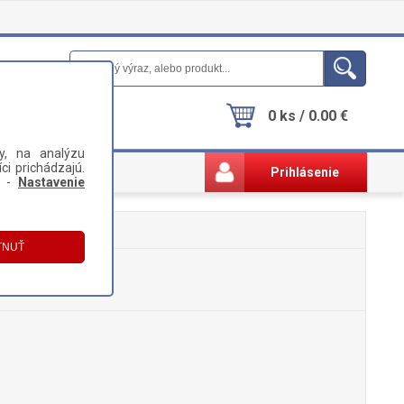
0 ks / 0.00 €
y, na analýzu
ci prichádzajú.
Prihlásenie
i -
Nastavenie