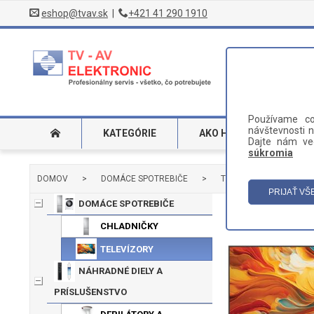
eshop@tvav.sk
|
+421 41 290 1910
Používame co
návštevnosti n
KATEGÓRIE
AKO HĽADAŤ
DO
Dajte nám ved
súkromia
DOMOV
>
DOMÁCE SPOTREBIČE
>
TELEVÍZORY
>
TE
DOMÁCE SPOTREBIČE
CHLADNIČKY
TELEVÍZORY
NÁHRADNÉ DIELY A
PRÍSLUŠENSTVO