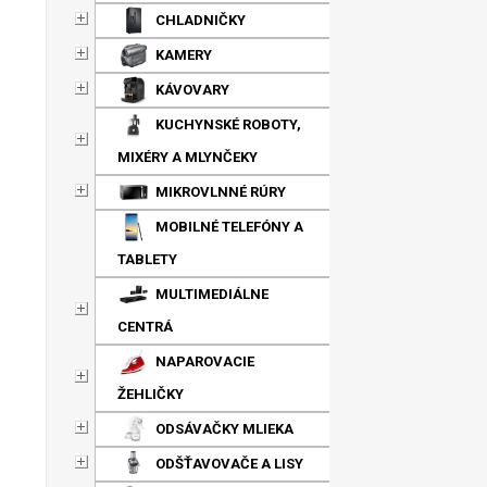
CHLADNIČKY
KAMERY
KÁVOVARY
KUCHYNSKÉ ROBOTY,
MIXÉRY A MLYNČEKY
MIKROVLNNÉ RÚRY
MOBILNÉ TELEFÓNY A
TABLETY
MULTIMEDIÁLNE
CENTRÁ
NAPAROVACIE
ŽEHLIČKY
ODSÁVAČKY MLIEKA
ODŠŤAVOVAČE A LISY