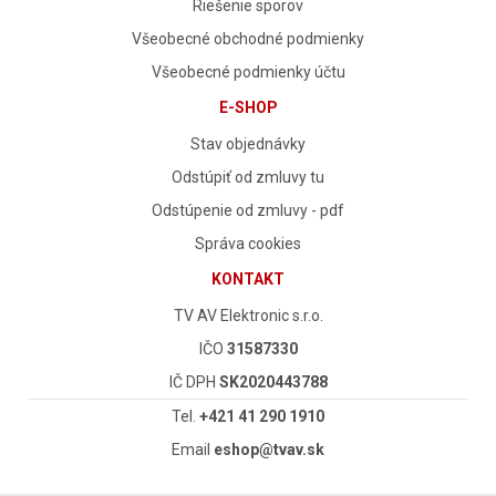
Riešenie sporov
Všeobecné obchodné podmienky
Všeobecné podmienky účtu
E-SHOP
Stav objednávky
Odstúpiť od zmluvy tu
Odstúpenie od zmluvy - pdf
Správa cookies
KONTAKT
TV AV Elektronic s.r.o.
IČO
31587330
IČ DPH
SK2020443788
Tel.
+421 41 290 1910
Email
eshop@tvav.sk