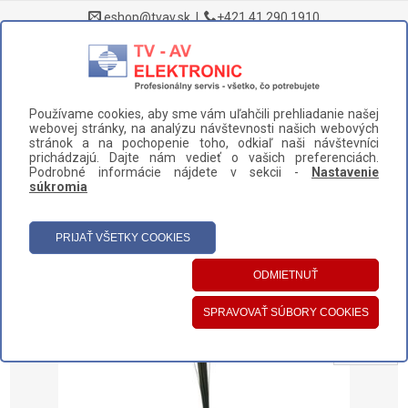
eshop@tvav.sk
|
+421 41 290 1910
0
Používame cookies, aby sme vám uľahčili prehliadanie našej
DOMOV
>
NÁHRADNÉ DIELY A PRÍSLUŠENSTVO
>
webovej stránky, na analýzu návštevnosti našich webových
ROBOTICKÉ VYSÁVAČE
>
BOČNÉ KEFKY
>
stránok a na pochopenie toho, odkiaľ naši návštevníci
prichádzajú. Dajte nám vedieť o vašich preferenciách.
BOČNÁ KEFKA IROBOT PRAVÁ (71291)
Podrobné informácie nájdete v sekcii -
Nastavenie
súkromia
UŽÍVATEĽSKÝ PANEL
HLAVNÉ MENU
KATEGÓRIE