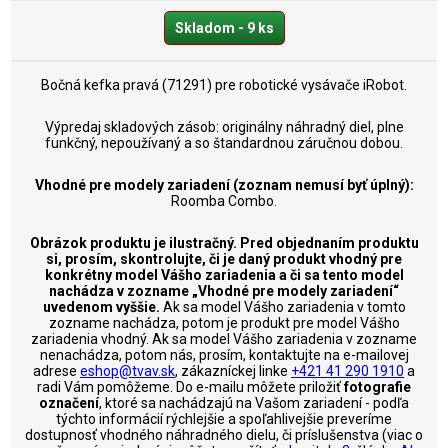
Skladom - 9 ks
Bočná kefka pravá (71291) pre robotické vysávače iRobot.
Výpredaj skladových zásob: originálny náhradný diel, plne
funkčný, nepoužívaný a so štandardnou záručnou dobou.
Vhodné pre modely zariadení (zoznam nemusí byť úplný):
Roomba Combo.
Obrázok produktu je ilustračný. Pred objednaním produktu
si, prosím, skontrolujte, či je daný produkt vhodný pre
konkrétny model Vášho zariadenia a či sa tento model
nachádza v zozname „Vhodné pre modely zariadení“
uvedenom vyššie.
Ak sa model Vášho zariadenia v tomto
zozname nachádza, potom je produkt pre model Vášho
zariadenia vhodný. Ak sa model Vášho zariadenia v zozname
nenachádza, potom nás, prosím, kontaktujte na e-mailovej
adrese
eshop@tvav.sk
, zákazníckej linke
+421 41 290 1910
a
radi Vám pomôžeme. Do e-mailu môžete priložiť
fotografie
označení
, ktoré sa nachádzajú na Vašom zariadení - podľa
týchto informácií rýchlejšie a spoľahlivejšie preveríme
dostupnosť vhodného náhradného dielu, či príslušenstva (viac o