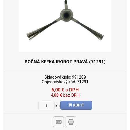
BOČNÁ KEFKA IROBOT PRAVÁ (71291)
Skladové číslo:
991289
Objednávkový kód:
71291
6,00
€
s DPH
4,88
€
bez DPH
KÚPIŤ
ks