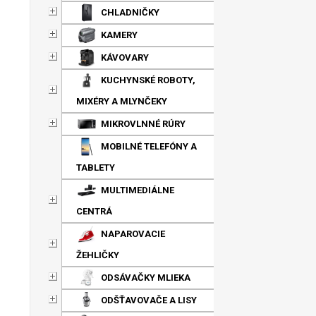
CHLADNIČKY
KAMERY
KÁVOVARY
KUCHYNSKÉ ROBOTY,
MIXÉRY A MLYNČEKY
MIKROVLNNÉ RÚRY
MOBILNÉ TELEFÓNY A
TABLETY
MULTIMEDIÁLNE
CENTRÁ
NAPAROVACIE
ŽEHLIČKY
ODSÁVAČKY MLIEKA
ODŠŤAVOVAČE A LISY