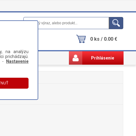
0 ks / 0.00 €
y, na analýzu
ci prichádzajú.
Prihlásenie
i -
Nastavenie
)