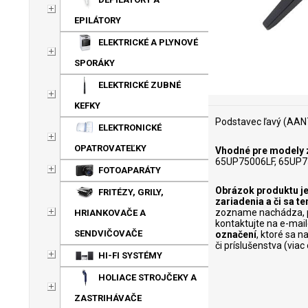
EPILÁTORY
ELEKTRICKÉ A PLYNOVÉ
SPORÁKY
ELEKTRICKÉ ZUBNÉ
KEFKY
Podstavec ľavý (AAN7
ELEKTRONICKÉ
OPATROVATEĽKY
Vhodné pre modely z
65UP75006LF, 65UP7
FOTOAPARÁTY
Obrázok produktu je
FRITÉZY, GRILY,
zariadenia a či sa 
zozname nachádza, p
HRIANKOVAČE A
kontaktujte na e-mai
SENDVIČOVAČE
označení
, ktoré sa 
či príslušenstva (via
HI-FI SYSTÉMY
HOLIACE STROJČEKY A
ZASTRIHÁVAČE