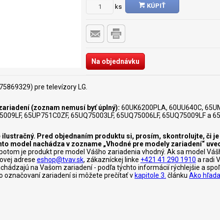
KÚPIŤ
ks
Na objednávku
5869329) pre televízory LG.
ariadení (zoznam nemusí byť úplný):
60UK6200PLA, 60UU640C, 65U
5009LF, 65UP751C0ZF, 65UQ75003LF, 65UQ75006LF, 65UQ75009LF a 6
 ilustračný. Pred objednaním produktu si, prosím, skontrolujte, či 
tento model nachádza v zozname „Vhodné pre modely zariadení“ uve
otom je produkt pre model Vášho zariadenia vhodný. Ak sa model Váš
lovej adrese
eshop@tvav.sk
, zákazníckej linke
+421 41 290 1910
a radi 
nachádzajú na Vašom zariadení - podľa týchto informácií rýchlejšie a s
c o označovaní zariadení si môžete prečítať v
kapitole 3.
článku
Ako hľada