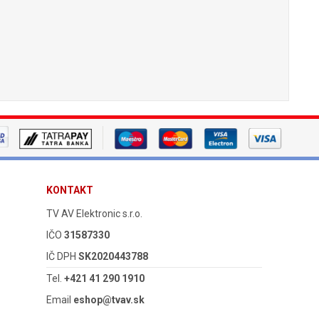
KONTAKT
TV AV Elektronic s.r.o.
IČO
31587330
IČ DPH
SK2020443788
Tel.
+421 41 290 1910
Email
eshop@tvav.sk