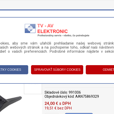
okies, aby sme vám uľahčili prehliadanie našej webovej stránk
ašich webových stránok a na pochopenie toho, odkiaľ naši návštevní
DANIE A PLATBA
KONTAKT
ieť o vašich preferenciách. Podrobné informácie nájdete v sekci
ORY
>
PODSTAVCE
>
PODSTAVEC ĽAVÝ LG (AAN75869329)
PODSTAVEC ĽAVÝ LG (AAN75869329
Skladové číslo:
991006
Objednávkový kód:
AAN75869329
24,00
€
s DPH
19,51
€
bez DPH