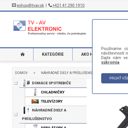
eshop@tvav.sk
|
+421 41 290 1910
Používame co
návštevnosti n
KATEGÓRIE
AKO HĽADAŤ
DO
Dajte nám ved
súkromia
DOMOV
>
NÁHRADNÉ DIELY A PRÍSLUŠENSTVO
>
TELEVÍZ
DOMÁCE SPOTREBIČE
CHLADNIČKY
TELEVÍZORY
NÁHRADNÉ DIELY A
PRÍSLUŠENSTVO
DEPILÁTORY A