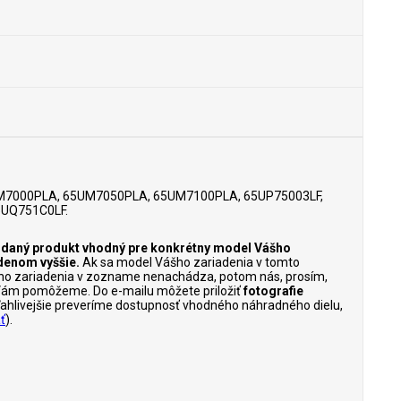
M7000PLA, 65UM7050PLA, 65UM7100PLA, 65UP75003LF,
5UQ751C0LF.
je daný produkt vhodný pre konkrétny model Vášho
denom vyššie.
Ak sa model Vášho zariadenia v tomto
ho zariadenia v zozname nenachádza, potom nás, prosím,
Vám pomôžeme. Do e-mailu môžete priložiť
fotografie
poľahlivejšie preveríme dostupnosť vhodného náhradného dielu,
ť
).