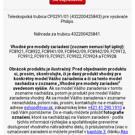
Teleskopická trubica CP0291/01 (432200425843) pre vysávače
Philips.
Náhrada za trubicu 432200425841.
Vhodné pre modely zariadení (zoznam nemusí byť úplný):
FC8921, FC8922, FC8941/09, FC8942/09, FC8942/09, FC9912,
FC9912, FC9919, FC9921, FC9922, FC9924 a FC9928.
Obrázok produktu je ilustračný. Pred objednaním produktu
si, prosím, skontrolujte, či je daný produkt vhodný pre
konkrétny model Vášho zariadenia a či sa tento model
nachádza v zozname „Vhodné pre modely zariadení“
uvedenom vyššie.
Ak sa model Vášho zariadenia v tomto
zozname nachádza, potom je produkt pre model Vášho
zariadenia vhodný. Ak sa model Vášho zariadenia v zozname
nenachádza, potom nás, prosím, kontaktujte na e-mailovej
adrese
eshop@tvav.sk
, zákazníckej linke
+421 41 290 1910
a
radi Vám pomôžeme. Do e-mailu môžete priložiť
fotografie
označení
, ktoré sa nachádzajú na Vašom zariadení - podľa
týchto informácií rýchlejšie a spoľahlivejšie preveríme
dostupnosť vhodného náhradného dielu, či príslušenstva (viac o
označovaní zariadení si môžete prečítať v
kapitole 3.
článku
Ako