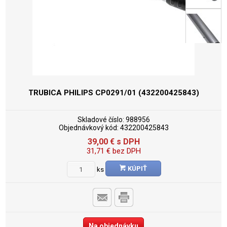
TRUBICA PHILIPS CP0291/01 (432200425843)
Skladové číslo:
988956
Objednávkový kód:
432200425843
39,00
€
s DPH
31,71
€
bez DPH
KÚPIŤ
ks
Na objednávku