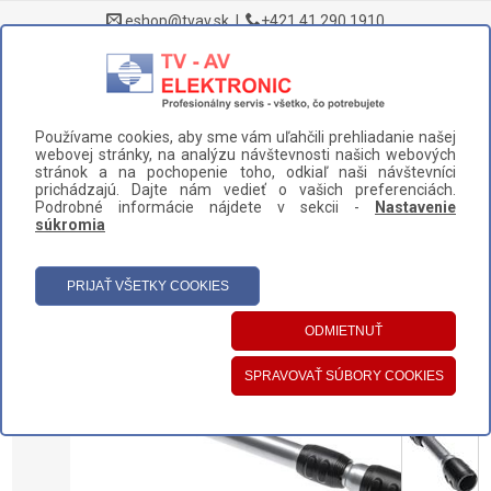
eshop@tvav.sk
|
+421 41 290 1910
0
Používame cookies, aby sme vám uľahčili prehliadanie našej
DOMOV
>
NÁHRADNÉ DIELY A PRÍSLUŠENSTVO
>
VYSÁVAČE
>
webovej stránky, na analýzu návštevnosti našich webových
TRUBICE
>
TRUBICA PHILIPS CP0291/01 (432200425843)
stránok a na pochopenie toho, odkiaľ naši návštevníci
prichádzajú. Dajte nám vedieť o vašich preferenciách.
UŽÍVATEĽSKÝ PANEL
Podrobné informácie nájdete v sekcii -
Nastavenie
súkromia
HLAVNÉ MENU
KATEGÓRIE