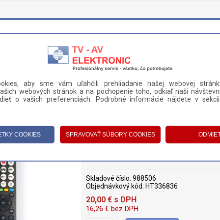
okies, aby sme vám uľahčili prehliadanie našej webovej stránk
ašich webových stránok a na pochopenie toho, odkiaľ naši návštevní
DANIE A PLATBA
KONTAKT
ieť o vašich preferenciách. Podrobné informácie nájdete v sekci
ORY
>
DIAĽKOVÉ OVLÁDAČE
>
DIAĽKOVÝ OVLÁDAČ HISENSE ERF2J36H
DIAĽKOVÝ OVLÁDAČ HISENSE ERF2J3
Skladové číslo:
988506
Objednávkový kód:
HT336836
20,00
€
s DPH
16,26
€
bez DPH