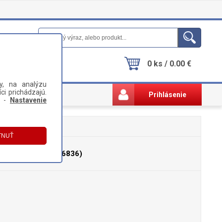
0 ks / 0.00 €
y, na analýzu
ci prichádzajú.
Prihlásenie
i -
Nastavenie
 (0011) (HT336836)
6H (0011) (HT336836)