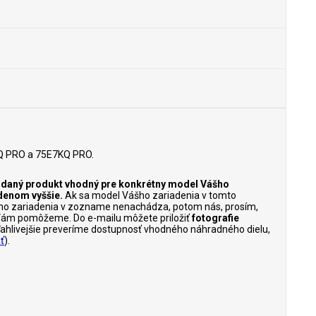
Q PRO a 75E7KQ PRO.
je daný produkt vhodný pre konkrétny model Vášho
denom vyššie.
Ak sa model Vášho zariadenia v tomto
ho zariadenia v zozname nenachádza, potom nás, prosím,
Vám pomôžeme. Do e-mailu môžete priložiť
fotografie
poľahlivejšie preveríme dostupnosť vhodného náhradného dielu,
ť
).