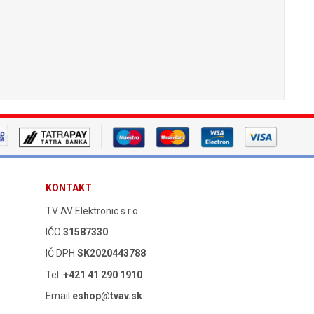
KONTAKT
TV AV Elektronic s.r.o.
IČO
31587330
IČ DPH
SK2020443788
Tel.
+421 41 290 1910
Email
eshop@tvav.sk