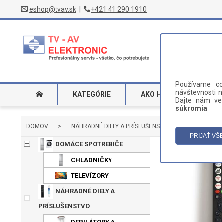
eshop@tvav.sk
|
+421 41 290 1910
Používame co
návštevnosti n
KATEGÓRIE
AKO HĽADAŤ
DO
Dajte nám ved
súkromia
DOMOV
>
NÁHRADNÉ DIELY A PRÍSLUŠENSTVO
>
TELEVÍZ
DOMÁCE SPOTREBIČE
CHLADNIČKY
TELEVÍZORY
NÁHRADNÉ DIELY A
PRÍSLUŠENSTVO
DEPILÁTORY A