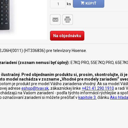
KÚPIŤ
ks
Na objednávku
2J36H(0011) (HT336836) pre televízory Hisense.
ariadení (zoznam nemusí byť úplný):
E7KQ PRO, 55E7KQ PRO, 65E7K
 ilustračný. Pred objednaním produktu si, prosím, skontrolujte, či 
tento model nachádza v zozname „Vhodné pre modely zariadení“ uve
otom je produkt pre model Vášho zariadenia vhodný. Ak sa model Váš
lovej adrese
eshop@tvav.sk
, zákazníckej linke
+421 41 290 1910
a radi 
nachádzajú na Vašom zariadení - podľa týchto informácií rýchlejšie a s
c o označovaní zariadení si môžete prečítať v
kapitole 3.
článku
Ako hľada