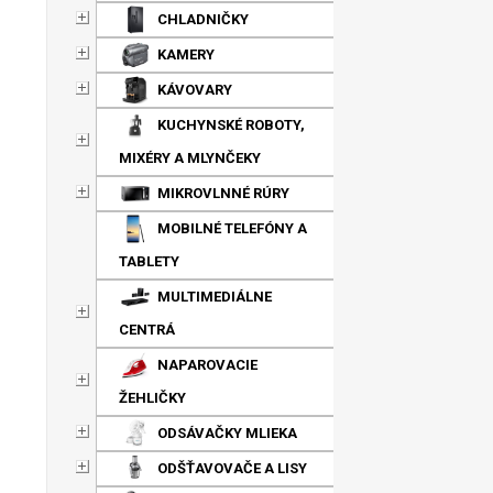
CHLADNIČKY
KAMERY
KÁVOVARY
KUCHYNSKÉ ROBOTY,
MIXÉRY A MLYNČEKY
MIKROVLNNÉ RÚRY
MOBILNÉ TELEFÓNY A
TABLETY
MULTIMEDIÁLNE
CENTRÁ
NAPAROVACIE
ŽEHLIČKY
ODSÁVAČKY MLIEKA
ODŠŤAVOVAČE A LISY