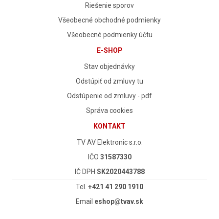
Riešenie sporov
Všeobecné obchodné podmienky
Všeobecné podmienky účtu
E-SHOP
Stav objednávky
Odstúpiť od zmluvy tu
Odstúpenie od zmluvy - pdf
Správa cookies
KONTAKT
TV AV Elektronic s.r.o.
IČO
31587330
IČ DPH
SK2020443788
Tel.
+421 41 290 1910
Email
eshop@tvav.sk