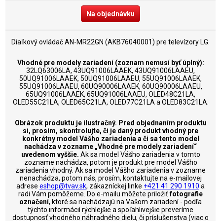
Na objednávku
Diaľkový ovládač AN-MR22GN (AKB76040001) pre televízory LG.
Vhodné pre modely zariadení (zoznam nemusí byť úplný):
32LQ63006LA, 43UQ91006LAAEK, 43UQ91006LAAEU,
50UQ91006LAAEK, 50UQ91006LAAEU, 55UQ91006LAAEK,
55UQ91006LAAEU, 60UQ90006LAAEK, 60UQ90006LAAEU,
65UQ91006LAAEK, 65UQ91006LAAEU, OLED48C21LA,
OLED55C21LA, OLED65C21LA, OLED77C21LA a OLED83C21LA.
Obrázok produktu je ilustračný. Pred objednaním produktu
si, prosím, skontrolujte, či je daný produkt vhodný pre
konkrétny model Vášho zariadenia a či sa tento model
nachádza v zozname „Vhodné pre modely zariadení“
uvedenom vyššie.
Ak sa model Vášho zariadenia v tomto
zozname nachádza, potom je produkt pre model Vášho
zariadenia vhodný. Ak sa model Vášho zariadenia v zozname
nenachádza, potom nás, prosím, kontaktujte na e-mailovej
adrese
eshop@tvav.sk
, zákazníckej linke
+421 41 290 1910
a
radi Vám pomôžeme. Do e-mailu môžete priložiť
fotografie
označení
, ktoré sa nachádzajú na Vašom zariadení - podľa
týchto informácií rýchlejšie a spoľahlivejšie preveríme
dostupnosť vhodného náhradného dielu, či príslušenstva (viac o