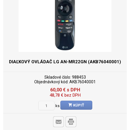
DIAĽKOVÝ OVLÁDAČ LG AN-MR22GN (AKB76040001)
Skladové číslo:
988453
Objednávkový kód:
AKB76040001
60,00
€
s DPH
48,78
€
bez DPH
KÚPIŤ
ks