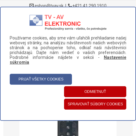
eshop@tvav.sk
|
+421 41 290 1910
0
Používame cookies, aby sme vám uľahčili prehliadanie našej
DOMOV
>
NÁHRADNÉ DIELY A PRÍSLUŠENSTVO
>
TELEVÍZORY
>
webovej stránky, na analýzu návštevnosti našich webových
DIAĽKOVÉ OVLÁDAČE
>
stránok a na pochopenie toho, odkiaľ naši návštevníci
prichádzajú. Dajte nám vedieť o vašich preferenciách.
DIAĽKOVÝ OVLÁDAČ LG AN-MR22GN (AKB76040001)
Podrobné informácie nájdete v sekcii -
Nastavenie
súkromia
UŽÍVATEĽSKÝ PANEL
HLAVNÉ MENU
KATEGÓRIE