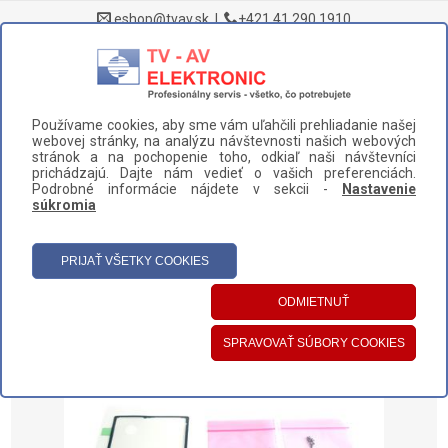
eshop@tvav.sk
|
+421 41 290 1910
0
Používame cookies, aby sme vám uľahčili prehliadanie našej
DOMOV
>
NÁHRADNÉ DIELY A PRÍSLUŠENSTVO
>
webovej stránky, na analýzu návštevnosti našich webových
MOBILNÉ TELEFÓNY A TABLETY
>
stránok a na pochopenie toho, odkiaľ naši návštevníci
prichádzajú. Dajte nám vedieť o vašich preferenciách.
SADA LEPIEK SAMSUNG (GH82-26258A)
Podrobné informácie nájdete v sekcii -
Nastavenie
súkromia
UŽÍVATEĽSKÝ PANEL
HLAVNÉ MENU
KATEGÓRIE