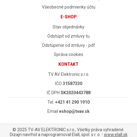
Všeobecné podmienky účtu
E-SHOP
Stav objednávky
Odstúpiť od zmluvy tu
Odstúpenie od zmluvy - pdf
Správa cookies
KONTAKT
TV AV Elektronic s.r.o.
IČO
31587330
IČ DPH
SK2020443788
Tel.
+421 41 290 1910
Email
eshop@tvav.sk
© 2025 TV-AV ELEKTRONIC s.r.o., Všetky práva vyhradené.
Dizajn navrhol a naprogramoval Elall, spol. s r. o. -
www.elall.sk