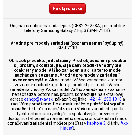
Na objednávku
Originálna náhradná sada lepiek (GH82-26258A) pre mobilné
telefóny Samsung Galaxy Z Flip3 (SM-F711B).
Vhodné pre modely zariadení (zoznam nemusí byť úplný):
SM-F711B.
Obrázok produktu je ilustračný. Pred objednaním produktu
si, prosím, skontrolujte, či je daný produkt vhodný pre
konkrétny model Vášho zariadenia a či sa tento model
nachádza v zozname „Vhodné pre modely zariadení“
uvedenom vyššie.
Ak sa model Vášho zariadenia v tomto
zozname nachádza, potom je produkt pre model Vášho
zariadenia vhodný. Ak sa model Vášho zariadenia v zozname
nenachádza, potom nás, prosím, kontaktujte na e-mailovej
adrese
eshop@tvav.sk
, zákazníckej linke
+421 41 290 1910
a
radi Vám pomôžeme. Do e-mailu môžete priložiť
fotografie
označení
, ktoré sa nachádzajú na Vašom zariadení - podľa
týchto informácií rýchlejšie a spoľahlivejšie preveríme
dostupnosť vhodného náhradného dielu, či príslušenstva (viac o
označovaní zariadení si môžete prečítať v
kapitole 3.
článku
Ako
hľadať
).