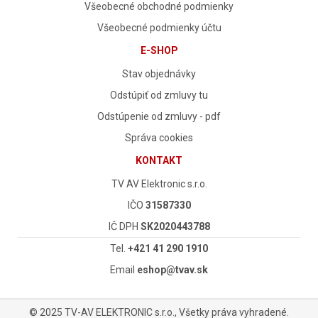
Všeobecné obchodné podmienky
Všeobecné podmienky účtu
E-SHOP
Stav objednávky
Odstúpiť od zmluvy tu
Odstúpenie od zmluvy - pdf
Správa cookies
KONTAKT
TV AV Elektronic s.r.o.
IČO
31587330
IČ DPH
SK2020443788
Tel.
+421 41 290 1910
Email
eshop@tvav.sk
© 2025 TV-AV ELEKTRONIC s.r.o., Všetky práva vyhradené.