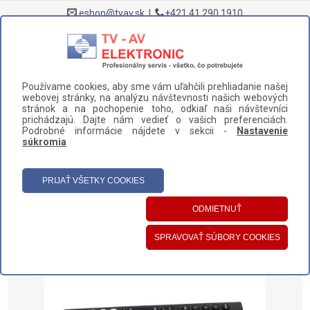
eshop@tvav.sk
|
+421 41 290 1910
0
Používame cookies, aby sme vám uľahčili prehliadanie našej
DOMOV
>
NÁHRADNÉ DIELY A PRÍSLUŠENSTVO
>
TELEVÍZORY
>
webovej stránky, na analýzu návštevnosti našich webových
DIAĽKOVÉ OVLÁDAČE
>
stránok a na pochopenie toho, odkiaľ naši návštevníci
prichádzajú. Dajte nám vedieť o vašich preferenciách.
DIAĽKOVÝ OVLÁDAČ HISENSE ERF3A86 (HT305623)
Podrobné informácie nájdete v sekcii -
Nastavenie
súkromia
UŽÍVATEĽSKÝ PANEL
HLAVNÉ MENU
KATEGÓRIE