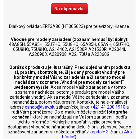
Na objednávku
Diaľkový ovládač ERF3A86 (HT305623) pre televízory Hisense.
Vhodné pre modely zariadení (zoznam nemusí byť úplný):
48A85H, 55A85H, 55U7HQ, 55U8HQ, 65A85H, 65A9H, 65U7HQ,
65U8HQ, 75U8HQ, A214402, A21530P, A21530R, A22044I,
A220903, A220908, A22170U a A22360G.
Obrázok produktu je ilustračný. Pred objednaním produktu
si, prosím, skontrolujte, či je daný produkt vhodný pre
konkrétny model Vášho zariadenia a či sa tento model
nachádza v zozname „Vhodné pre modely zariadení“
uvedenom vyššie.
Ak sa model Vášho zariadenia v tomto
zozname nachádza, potom je produkt pre model Vášho
zariadenia vhodný. Ak sa model Vášho zariadenia v zozname
nenachádza, potom nás, prosím, kontaktujte na e-mailovej
adrese
eshop@tvav.sk
, zákazníckej linke
+421 41 290 1910
a
radi Vám pomôžeme. Do e-mailu môžete priložiť
fotografie
označení
, ktoré sa nachádzajú na Vašom zariadení - podľa
týchto informácií rýchlejšie a spoľahlivejšie preveríme
dostupnosť vhodného náhradného dielu, či príslušenstva (viac o
označovaní zariadení si môžete prečítať v
kapitole 3.
článku
Ako
hľadať
).