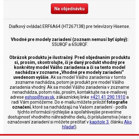
Na objednávku
Diaľkový ovládač ERF6A64 (HT267138) pre televízory Hisense.
Vhodné pre modely zariadení (zoznam nemusí byť úplný):
55U8QF a 65U8QF.
Obrázok produktu je ilustračný. Pred objednaním produktu
si, prosím, skontrolujte, či je daný produkt vhodný pre
konkrétny model Vášho zariadenia a či sa tento model
nachádza v zozname „Vhodné pre modely zariadení“
uvedenom vyššie.
Ak sa model Vášho zariadenia v tomto
zozname nachádza, potom je produkt pre model Vášho
zariadenia vhodný. Ak sa model Vášho zariadenia v zozname
nenachádza, potom nás, prosím, kontaktujte na e-mailovej
adrese
eshop@tvav.sk
, zákazníckej linke
+421 41 290 1910
a
radi Vám pomôžeme. Do e-mailu môžete priložiť
fotografie
označení
, ktoré sa nachádzajú na Vašom zariadení - podľa
týchto informácií rýchlejšie a spoľahlivejšie preveríme
dostupnosť vhodného náhradného dielu, či príslušenstva (viac o
označovaní zariadení si môžete prečítať v
kapitole 3.
článku
Ako
hľadať
).