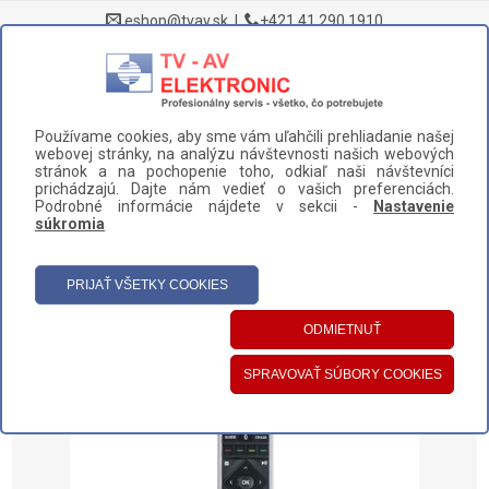
eshop@tvav.sk
|
+421 41 290 1910
0
Používame cookies, aby sme vám uľahčili prehliadanie našej
DOMOV
>
NÁHRADNÉ DIELY A PRÍSLUŠENSTVO
>
TELEVÍZORY
>
webovej stránky, na analýzu návštevnosti našich webových
DIAĽKOVÉ OVLÁDAČE
>
stránok a na pochopenie toho, odkiaľ naši návštevníci
prichádzajú. Dajte nám vedieť o vašich preferenciách.
DIAĽKOVÝ OVLÁDAČ HISENSE ERF6A64 (HT267138)
Podrobné informácie nájdete v sekcii -
Nastavenie
súkromia
UŽÍVATEĽSKÝ PANEL
HLAVNÉ MENU
KATEGÓRIE