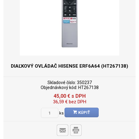
DIAĽKOVÝ OVLÁDAČ HISENSE ERF6A64 (HT267138)
Skladové číslo:
350237
Objednávkový kód:
HT267138
45,00
€
s DPH
36,59
€
bez DPH
KÚPIŤ
ks