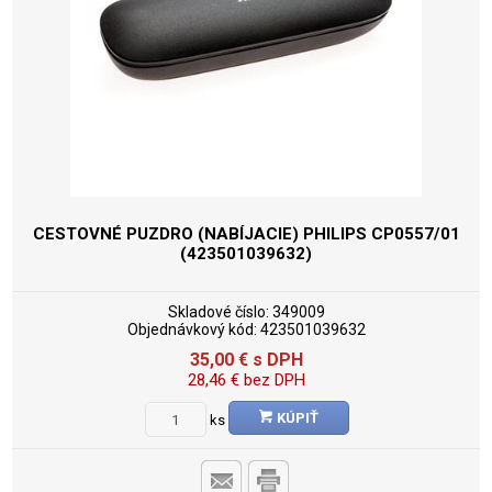
CESTOVNÉ PUZDRO (NABÍJACIE) PHILIPS CP0557/01
(423501039632)
Skladové číslo:
349009
Objednávkový kód:
423501039632
35,00
€
s DPH
28,46
€
bez DPH
KÚPIŤ
ks