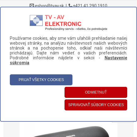
eshop@tvav.sk
|
+421 41 290 1910
0
Používame cookies, aby sme vám uľahčili prehliadanie našej
DOMOV
>
NÁHRADNÉ DIELY A PRÍSLUŠENSTVO
>
webovej stránky, na analýzu návštevnosti našich webových
ELEKTRICKÉ ZUBNÉ KEFKY
>
CESTOVNÉ PUZDRA
>
stránok a na pochopenie toho, odkiaľ naši návštevníci
prichádzajú. Dajte nám vedieť o vašich preferenciách.
CESTOVNÉ PUZDRO (NABÍJACIE) PHILIPS CP0557/01 (423501039632)
Podrobné informácie nájdete v sekcii -
Nastavenie
súkromia
UŽÍVATEĽSKÝ PANEL
HLAVNÉ MENU
KATEGÓRIE