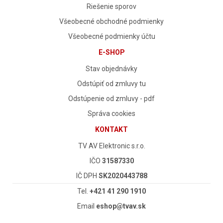
Riešenie sporov
Všeobecné obchodné podmienky
Všeobecné podmienky účtu
E-SHOP
Stav objednávky
Odstúpiť od zmluvy tu
Odstúpenie od zmluvy - pdf
Správa cookies
KONTAKT
TV AV Elektronic s.r.o.
IČO
31587330
IČ DPH
SK2020443788
Tel.
+421 41 290 1910
Email
eshop@tvav.sk