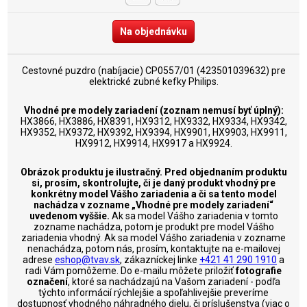
Na objednávku
Cestovné puzdro (nabíjacie) CP0557/01 (423501039632) pre
elektrické zubné kefky Philips.
Vhodné pre modely zariadení (zoznam nemusí byť úplný):
HX3866, HX3886, HX8391, HX9312, HX9332, HX9334, HX9342,
HX9352, HX9372, HX9392, HX9394, HX9901, HX9903, HX9911,
HX9912, HX9914, HX9917 a HX9924.
Obrázok produktu je ilustračný. Pred objednaním produktu
si, prosím, skontrolujte, či je daný produkt vhodný pre
konkrétny model Vášho zariadenia a či sa tento model
nachádza v zozname „Vhodné pre modely zariadení“
uvedenom vyššie.
Ak sa model Vášho zariadenia v tomto
zozname nachádza, potom je produkt pre model Vášho
zariadenia vhodný. Ak sa model Vášho zariadenia v zozname
nenachádza, potom nás, prosím, kontaktujte na e-mailovej
adrese
eshop@tvav.sk
, zákazníckej linke
+421 41 290 1910
a
radi Vám pomôžeme. Do e-mailu môžete priložiť
fotografie
označení
, ktoré sa nachádzajú na Vašom zariadení - podľa
týchto informácií rýchlejšie a spoľahlivejšie preveríme
dostupnosť vhodného náhradného dielu, či príslušenstva (viac o