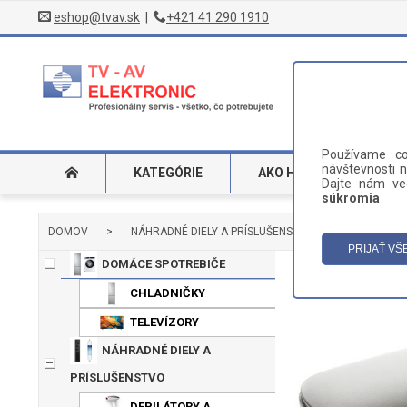
eshop@tvav.sk
|
+421 41 290 1910
Používame co
návštevnosti n
KATEGÓRIE
AKO HĽADAŤ
DO
Dajte nám ved
súkromia
DOMOV
>
NÁHRADNÉ DIELY A PRÍSLUŠENSTVO
>
ELEKTRIC
DOMÁCE SPOTREBIČE
CHLADNIČKY
TELEVÍZORY
NÁHRADNÉ DIELY A
PRÍSLUŠENSTVO
DEPILÁTORY A