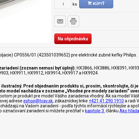
KÚPIŤ
ks
Na objednávku
íjacie) CP0556/01 (423501039652) pre elektrické zubné kefky Philips.
ariadení (zoznam nemusí byť úplný):
HX3866, HX3886, HX8391, HX93
903, HX9911, HX9912, HX9914, HX9917 a HX9924.
 ilustračný. Pred objednaním produktu si, prosím, skontrolujte, či 
tento model nachádza v zozname „Vhodné pre modely zariadení“ uve
otom je produkt pre model Vášho zariadenia vhodný. Ak sa model Váš
lovej adrese
eshop@tvav.sk
, zákazníckej linke
+421 41 290 1910
a radi 
nachádzajú na Vašom zariadení - podľa týchto informácií rýchlejšie a s
c o označovaní zariadení si môžete prečítať v
kapitole 3.
článku
Ako hľada