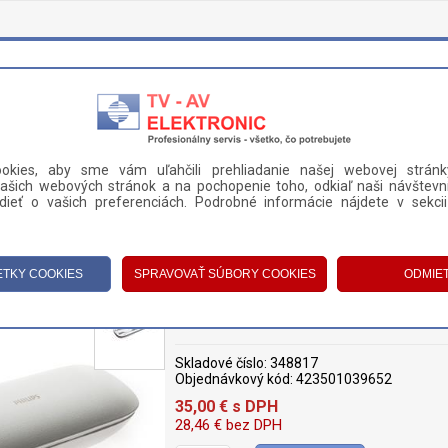
okies, aby sme vám uľahčili prehliadanie našej webovej stránk
ašich webových stránok a na pochopenie toho, odkiaľ naši návštevní
DANIE A PLATBA
KONTAKT
ieť o vašich preferenciách. Podrobné informácie nájdete v sekci
KÉ ZUBNÉ KEFKY
>
CESTOVNÉ PUZDRA
>
CESTOVNÉ PUZDRO (NABÍJA
CESTOVNÉ PUZDRO (NABÍJACIE) PHI
Skladové číslo:
348817
Objednávkový kód:
423501039652
35,00
€
s DPH
28,46
€
bez DPH