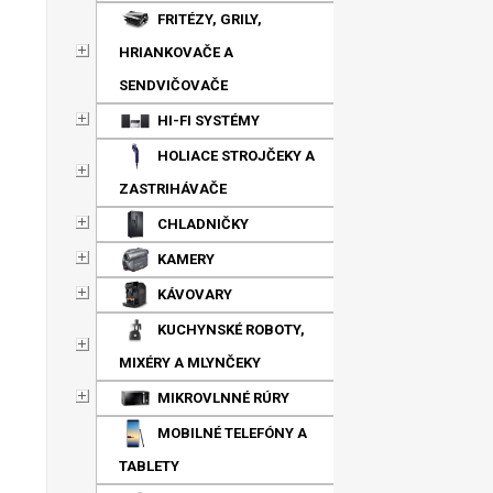
FRITÉZY, GRILY,
HRIANKOVAČE A
SENDVIČOVAČE
HI-FI SYSTÉMY
HOLIACE STROJČEKY A
ZASTRIHÁVAČE
CHLADNIČKY
KAMERY
KÁVOVARY
KUCHYNSKÉ ROBOTY,
MIXÉRY A MLYNČEKY
MIKROVLNNÉ RÚRY
MOBILNÉ TELEFÓNY A
TABLETY