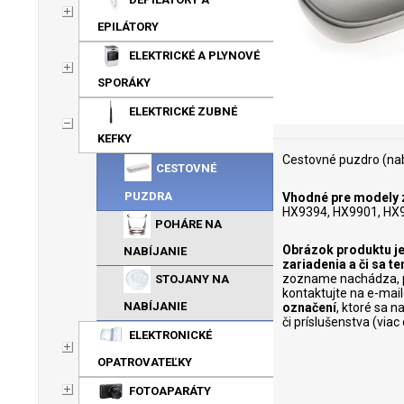
EPILÁTORY
ELEKTRICKÉ A PLYNOVÉ
SPORÁKY
ELEKTRICKÉ ZUBNÉ
KEFKY
Cestovné puzdro (nab
CESTOVNÉ
PUZDRA
Vhodné pre modely z
HX9394, HX9901, HX9
POHÁRE NA
Obrázok produktu je
NABÍJANIE
zariadenia a či sa 
zozname nachádza, p
STOJANY NA
kontaktujte na e-mai
NABÍJANIE
označení
, ktoré sa 
či príslušenstva (via
ELEKTRONICKÉ
OPATROVATEĽKY
FOTOAPARÁTY