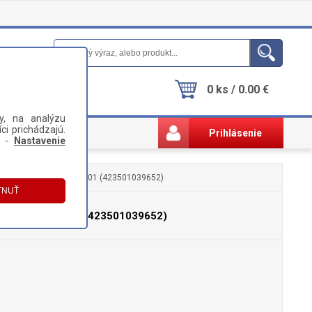
0 ks / 0.00 €
y, na analýzu
ci prichádzajú.
Prihlásenie
i -
Nastavenie
CIE) PHILIPS CP0556/01 (423501039652)
LIPS CP0556/01 (423501039652)