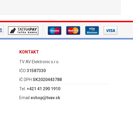
KONTAKT
TV AV Elektronic s.r.o.
IČO
31587330
IČ DPH
SK2020443788
Tel.
+421 41 290 1910
Email
eshop@tvav.sk