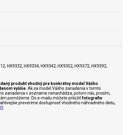
12, HX9332, HX9334, HX9342, HX9352, HX9372, HX9392,
je daný produkt vhodný pre konkrétny model Vášho
denom vyššie.
Ak sa model Vášho zariadenia v tomto
ho zariadenia v zozname nenachádza, potom nás, prosím,
Vám pomôžeme. Do e-mailu môžete priložiť
fotografie
poľahlivejšie preveríme dostupnosť vhodného náhradného dielu,
ť
).