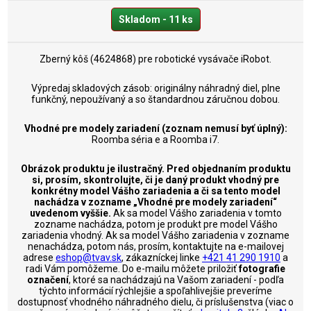
Skladom - 11 ks
Zberný kôš (4624868) pre robotické vysávače iRobot.
Výpredaj skladových zásob: originálny náhradný diel, plne
funkčný, nepoužívaný a so štandardnou záručnou dobou.
Vhodné pre modely zariadení (zoznam nemusí byť úplný):
Roomba séria e a Roomba i7.
Obrázok produktu je ilustračný. Pred objednaním produktu
si, prosím, skontrolujte, či je daný produkt vhodný pre
konkrétny model Vášho zariadenia a či sa tento model
nachádza v zozname „Vhodné pre modely zariadení“
uvedenom vyššie.
Ak sa model Vášho zariadenia v tomto
zozname nachádza, potom je produkt pre model Vášho
zariadenia vhodný. Ak sa model Vášho zariadenia v zozname
nenachádza, potom nás, prosím, kontaktujte na e-mailovej
adrese
eshop@tvav.sk
, zákazníckej linke
+421 41 290 1910
a
radi Vám pomôžeme. Do e-mailu môžete priložiť
fotografie
označení
, ktoré sa nachádzajú na Vašom zariadení - podľa
týchto informácií rýchlejšie a spoľahlivejšie preveríme
dostupnosť vhodného náhradného dielu, či príslušenstva (viac o