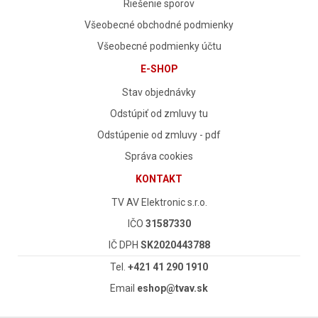
Riešenie sporov
Všeobecné obchodné podmienky
Všeobecné podmienky účtu
E-SHOP
Stav objednávky
Odstúpiť od zmluvy tu
Odstúpenie od zmluvy - pdf
Správa cookies
KONTAKT
TV AV Elektronic s.r.o.
IČO
31587330
IČ DPH
SK2020443788
Tel.
+421 41 290 1910
Email
eshop@tvav.sk