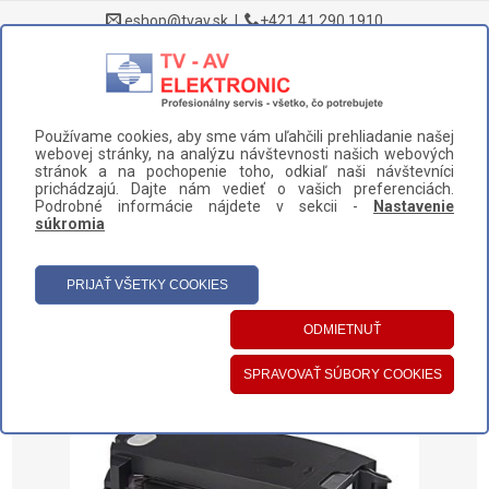
eshop@tvav.sk
|
+421 41 290 1910
0
Používame cookies, aby sme vám uľahčili prehliadanie našej
DOMOV
>
NÁHRADNÉ DIELY A PRÍSLUŠENSTVO
>
webovej stránky, na analýzu návštevnosti našich webových
ROBOTICKÉ VYSÁVAČE
>
ZBERNÉ KOŠE
>
stránok a na pochopenie toho, odkiaľ naši návštevníci
prichádzajú. Dajte nám vedieť o vašich preferenciách.
ZBERNÝ KÔŠ IROBOT (4624868)
Podrobné informácie nájdete v sekcii -
Nastavenie
súkromia
UŽÍVATEĽSKÝ PANEL
HLAVNÉ MENU
KATEGÓRIE