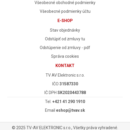
Všeobecné obchodné podmienky
Všeobecné podmienky účtu
E-SHOP
Stav objednávky
Odstúpiť od zmluvy tu
Odstúpenie od zmluvy - pdf
Správa cookies
KONTAKT
TV AV Elektronic s.r.o.
IČO
31587330
IČ DPH
SK2020443788
Tel.
+421 41 290 1910
Email
eshop@tvav.sk
© 2025 TV-AV ELEKTRONIC s.r.o., Všetky práva vyhradené.