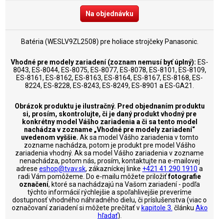
Na objednávku
Batéria (WESLV9ZL2508) pre holiace strojčeky Panasonic.
Vhodné pre modely zariadení (zoznam nemusí byť úplný):
ES-
8043, ES-8044, ES-8075, ES-8077, ES-8078, ES-8101, ES-8109,
ES-8161, ES-8162, ES-8163, ES-8164, ES-8167, ES-8168, ES-
8224, ES-8228, ES-8243, ES-8249, ES-8901 a ES-GA21.
Obrázok produktu je ilustračný. Pred objednaním produktu
si, prosím, skontrolujte, či je daný produkt vhodný pre
konkrétny model Vášho zariadenia a či sa tento model
nachádza v zozname „Vhodné pre modely zariadení“
uvedenom vyššie.
Ak sa model Vášho zariadenia v tomto
zozname nachádza, potom je produkt pre model Vášho
zariadenia vhodný. Ak sa model Vášho zariadenia v zozname
nenachádza, potom nás, prosím, kontaktujte na e-mailovej
adrese
eshop@tvav.sk
, zákazníckej linke
+421 41 290 1910
a
radi Vám pomôžeme. Do e-mailu môžete priložiť
fotografie
označení
, ktoré sa nachádzajú na Vašom zariadení - podľa
týchto informácií rýchlejšie a spoľahlivejšie preveríme
dostupnosť vhodného náhradného dielu, či príslušenstva (viac o
označovaní zariadení si môžete prečítať v
kapitole 3.
článku
Ako
hľadať
).