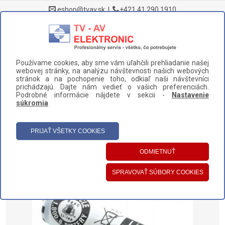
eshop@tvav.sk
|
+421 41 290 1910
0
Používame cookies, aby sme vám uľahčili prehliadanie našej
DOMOV
>
NÁHRADNÉ DIELY A PRÍSLUŠENSTVO
>
webovej stránky, na analýzu návštevnosti našich webových
HOLIACE STROJČEKY A ZASTRIHÁVAČE
>
BATÉRIE
>
stránok a na pochopenie toho, odkiaľ naši návštevníci
prichádzajú. Dajte nám vedieť o vašich preferenciách.
BATÉRIA PANASONIC (WESLV9ZL2508)
Podrobné informácie nájdete v sekcii -
Nastavenie
súkromia
UŽÍVATEĽSKÝ PANEL
HLAVNÉ MENU
KATEGÓRIE