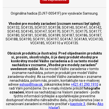
Originálna hadica (DJ97-00541F) pre vysávače Samsung.
Vhodné pre modely zariadení (zoznam nemusí byť úplný):
SC4132, SC4135, SC4137, SC4138, SC4140, SC4141, SC4142,
SC4143, SC4145, SC4147, SC4170, SC4171, SC4175, SC4177,
SC4180, SC4181, SC4185, SC4189, SC4187, SC4186, SC4187,
SC4188, SC4190, SC4191, SC4197, SC41A7, SC41A9, VCC4130,
VCC4185, VCC4110 a VCC4135.
Obrázok produktu je ilustračný. Pred objednaním produktu
si, prosím, skontrolujte, či je daný produkt vhodný pre
konkrétny model Vášho zariadenia a či sa tento model
nachádza v zozname „Vhodné pre modely zariadení“
uvedenom vyššie.
Ak sa model Vášho zariadenia v tomto
zozname nachádza, potom je produkt pre model Vášho
zariadenia vhodný. Ak sa model Vášho zariadenia v zozname
nenachádza, potom nás, prosím, kontaktujte na e-mailovej
adrese
eshop@tvav.sk
, zákazníckej linke
+421 41 290 1910
a
radi Vám pomôžeme. Do e-mailu môžete priložiť
fotografie
označení
, ktoré sa nachádzajú na Vašom zariadení - podľa
týchto informácií rýchlejšie a spoľahlivejšie preveríme
dostupnosť vhodného náhradného dielu, či príslušenstva (viac o
označovaní zariadení si môžete prečítať v
kapitole 3.
článku
Ako
hľadať
).