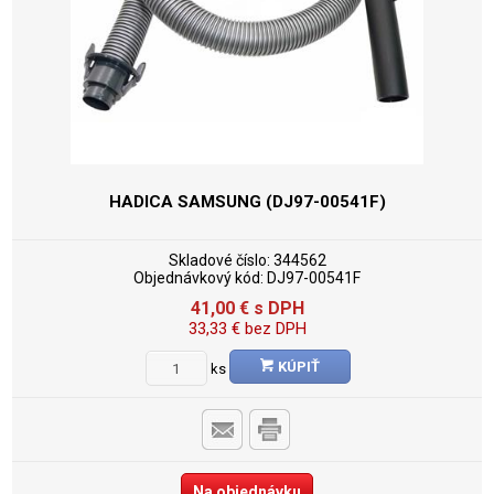
HADICA SAMSUNG (DJ97-00541F)
Skladové číslo:
344562
Objednávkový kód:
DJ97-00541F
41,00
€
s DPH
33,33
€
bez DPH
KÚPIŤ
ks
Na objednávku