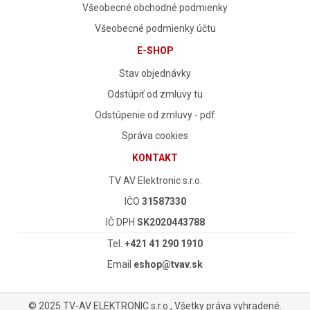
Všeobecné obchodné podmienky
Všeobecné podmienky účtu
E-SHOP
Stav objednávky
Odstúpiť od zmluvy tu
Odstúpenie od zmluvy - pdf
Správa cookies
KONTAKT
TV AV Elektronic s.r.o.
IČO
31587330
IČ DPH
SK2020443788
Tel.
+421 41 290 1910
Email
eshop@tvav.sk
© 2025 TV-AV ELEKTRONIC s.r.o., Všetky práva vyhradené.