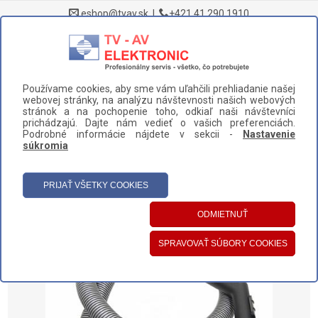
eshop@tvav.sk
|
+421 41 290 1910
0
Používame cookies, aby sme vám uľahčili prehliadanie našej
DOMOV
>
NÁHRADNÉ DIELY A PRÍSLUŠENSTVO
>
VYSÁVAČE
>
webovej stránky, na analýzu návštevnosti našich webových
HADICE
>
HADICA SAMSUNG (DJ97-00541F)
stránok a na pochopenie toho, odkiaľ naši návštevníci
prichádzajú. Dajte nám vedieť o vašich preferenciách.
UŽÍVATEĽSKÝ PANEL
Podrobné informácie nájdete v sekcii -
Nastavenie
súkromia
HLAVNÉ MENU
KATEGÓRIE