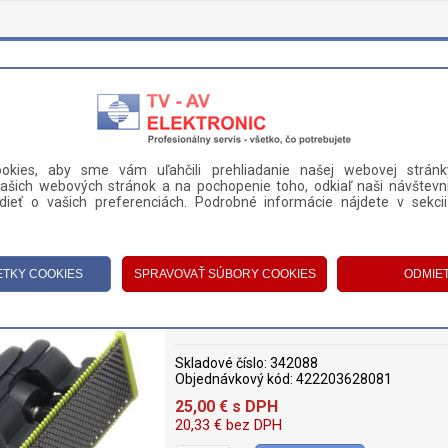
okies, aby sme vám uľahčili prehliadanie našej webovej stránk
ašich webových stránok a na pochopenie toho, odkiaľ naši návštevní
DANIE A PLATBA
KONTAKT
ieť o vašich preferenciách. Podrobné informácie nájdete v sekci
STROJČEKY A ZASTRIHÁVAČE
>
STRIHACIE A HOLIACE HLAVICE
>
HO
HOLIACA HLAVICA PHILIPS (4222036
Skladové číslo:
342088
Objednávkový kód:
422203628081
25,00
€
s DPH
20,33
€
bez DPH