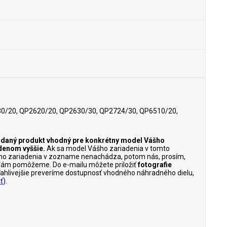
0/20, QP2620/20, QP2630/30, QP2724/30, QP6510/20,
je daný produkt vhodný pre konkrétny model Vášho
denom vyššie.
Ak sa model Vášho zariadenia v tomto
ho zariadenia v zozname nenachádza, potom nás, prosím,
Vám pomôžeme. Do e-mailu môžete priložiť
fotografie
poľahlivejšie preveríme dostupnosť vhodného náhradného dielu,
ť
).