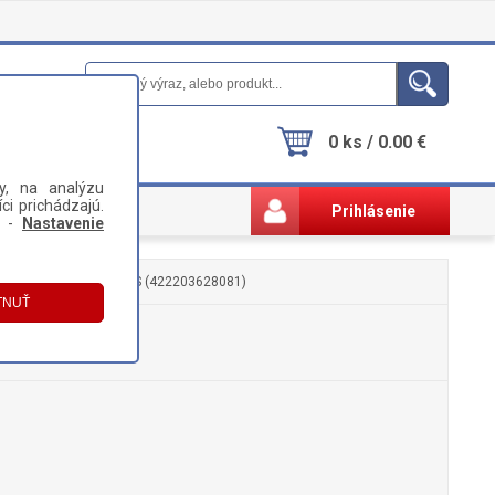
0 ks / 0.00 €
y, na analýzu
ci prichádzajú.
Prihlásenie
i -
Nastavenie
LIACA HLAVICA PHILIPS (422203628081)
28081)