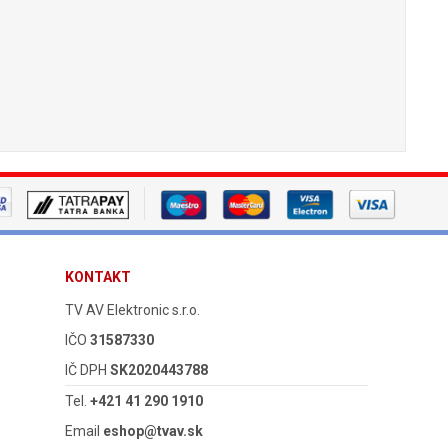
KONTAKT
TV AV Elektronic s.r.o.
IČO
31587330
IČ DPH
SK2020443788
Tel.
+421 41 290 1910
Email
eshop@tvav.sk