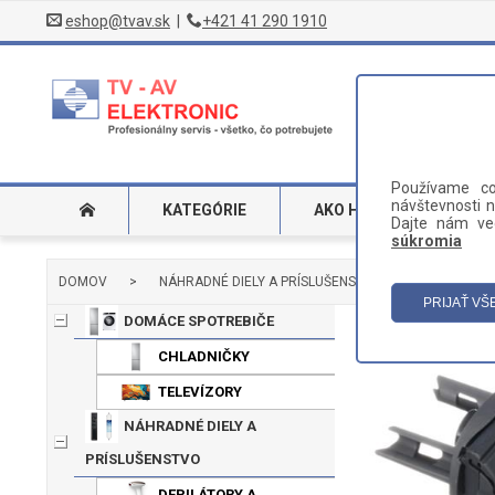
eshop@tvav.sk
|
+421 41 290 1910
Používame co
návštevnosti n
KATEGÓRIE
AKO HĽADAŤ
DO
Dajte nám ved
súkromia
DOMOV
>
NÁHRADNÉ DIELY A PRÍSLUŠENSTVO
>
HOLIACE 
DOMÁCE SPOTREBIČE
CHLADNIČKY
TELEVÍZORY
NÁHRADNÉ DIELY A
PRÍSLUŠENSTVO
DEPILÁTORY A