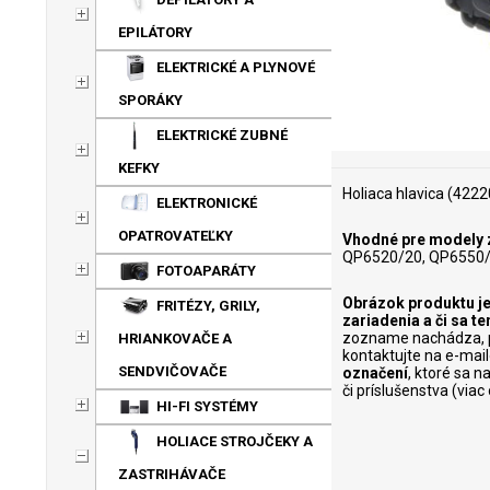
EPILÁTORY
ELEKTRICKÉ A PLYNOVÉ
SPORÁKY
ELEKTRICKÉ ZUBNÉ
KEFKY
Holiaca hlavica (4222
ELEKTRONICKÉ
OPATROVATEĽKY
Vhodné pre modely z
QP6520/20, QP6550/
FOTOAPARÁTY
Obrázok produktu je
FRITÉZY, GRILY,
zariadenia a či sa 
zozname nachádza, p
HRIANKOVAČE A
kontaktujte na e-mai
SENDVIČOVAČE
označení
, ktoré sa 
či príslušenstva (via
HI-FI SYSTÉMY
HOLIACE STROJČEKY A
ZASTRIHÁVAČE