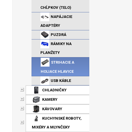
CHĹPKOV (TELO)
NAPÁJACIE
ADAPTÉRY
PUZDRÁ
RÁMIKY NA
PLANŽETY
STRIHACIE A
HOLIACE HLAVICE
USB KÁBLE
CHLADNIČKY
KAMERY
KÁVOVARY
KUCHYNSKÉ ROBOTY,
MIXÉRY A MLYNČEKY