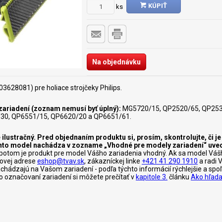
KÚPIŤ
ks
Na objednávku
03628081) pre holiace strojčeky Philips.
ariadení (zoznam nemusí byť úplný):
MG5720/15, QP2520/65, QP253
30, QP6551/15, QP6620/20 a QP6651/61.
 ilustračný. Pred objednaním produktu si, prosím, skontrolujte, či 
tento model nachádza v zozname „Vhodné pre modely zariadení“ uve
otom je produkt pre model Vášho zariadenia vhodný. Ak sa model Váš
lovej adrese
eshop@tvav.sk
, zákazníckej linke
+421 41 290 1910
a radi 
nachádzajú na Vašom zariadení - podľa týchto informácií rýchlejšie a s
c o označovaní zariadení si môžete prečítať v
kapitole 3.
článku
Ako hľada