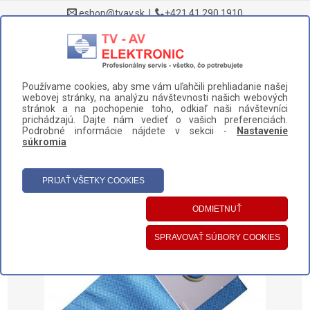
eshop@tvav.sk
|
+421 41 290 1910
0
Používame cookies, aby sme vám uľahčili prehliadanie našej
DOMOV
>
NÁHRADNÉ DIELY A PRÍSLUŠENSTVO
>
VYSÁVAČE
>
webovej stránky, na analýzu návštevnosti našich webových
VRECKÁ A NÁDOBY
>
VRECKO SAMSUNG (DJ69-00420B)
stránok a na pochopenie toho, odkiaľ naši návštevníci
prichádzajú. Dajte nám vedieť o vašich preferenciách.
UŽÍVATEĽSKÝ PANEL
Podrobné informácie nájdete v sekcii -
Nastavenie
súkromia
HLAVNÉ MENU
KATEGÓRIE