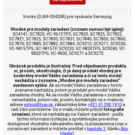
Vrecko (DJ69-00420B) pre vysávače Samsung.
Vhodné pre modely zariadení (zoznam nemusí byť úplný):
SC4141, SC7820, VC-9615TPS, SC7820, SC7825, SC7822,
SC7821, SC7825, SC7830, SC7831, SC7840, SC7850, SC7860,
SC7870, SC7880, SC7882, SC7884, SC9210, SC9211, SC9220,
VC-9815TPS, SC-9815TP, SC9220, VC-9820TPS, SC9240, VC-
9820TPS, VC-9830, SC9271 a SC9273.
Obrázok produktu je ilustračný. Pred objednaním produktu
si, prosím, skontrolujte, či je daný produkt vhodný pre
konkrétny model Vášho zariadenia a či sa tento model
nachádza v zozname „Vhodné pre modely zariadení“
uvedenom vyššie.
Ak sa model Vášho zariadenia v tomto
zozname nachádza, potom je produkt pre model Vášho
zariadenia vhodný. Ak sa model Vášho zariadenia v zozname
nenachádza, potom nás, prosím, kontaktujte na e-mailovej
adrese
eshop@tvav.sk
, zákazníckej linke
+421 41 290 1910
a
radi Vám pomôžeme. Do e-mailu môžete priložiť
fotografie
označení
, ktoré sa nachádzajú na Vašom zariadení - podľa
týchto informácií rýchlejšie a spoľahlivejšie preveríme
dostupnosť vhodného náhradného dielu, či príslušenstva (viac o
označovaní zariadení si môžete prečítať v
kapitole 3.
článku
Ako
hľadať
).