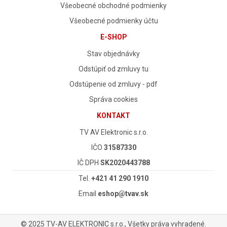
Všeobecné obchodné podmienky
Všeobecné podmienky účtu
E-SHOP
Stav objednávky
Odstúpiť od zmluvy tu
Odstúpenie od zmluvy - pdf
Správa cookies
KONTAKT
TV AV Elektronic s.r.o.
IČO
31587330
IČ DPH
SK2020443788
Tel.
+421 41 290 1910
Email
eshop@tvav.sk
© 2025 TV-AV ELEKTRONIC s.r.o., Všetky práva vyhradené.