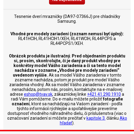
Tesnenie dverí mrazničky (DA97-07366J) pre chladničky
Samsung.
Vhodné pre modely zariadení (zoznam nemusí byť úplný):
RL41HCIH, RL41HCIH1/XEH, RL41WCIH, RL44PCPS a
RL44PCPS1/XEH.
Obrázok produktu je ilustračný. Pred objednaním produktu
si, prosím, skontrolujte, či je daný produkt vhodný pre
konkrétny model Vášho zariadenia a či sa tento model
nachádza v zozname „Vhodné pre modely zariadení“
uvedenom vyššie.
Ak sa model Vášho zariadenia v tomto
zozname nachádza, potom je produkt pre model Vášho
zariadenia vhodný. Ak sa model Vášho zariadenia v zozname
nenachádza, potom nás, prosím, kontaktujte na e-mailovej
adrese
eshop@tvav.sk
, zákazníckej linke
+421 41 290 1910
a
radi Vám pomôžeme. Do e-mailu môžete priložiť
fotografie
označení
, ktoré sa nachádzajú na Vašom zariadení - podľa
týchto informácií rýchlejšie a spoľahlivejšie preveríme
dostupnosť vhodného náhradného dielu, či príslušenstva (viac o
označovaní zariadení si môžete prečítať v
kapitole 3.
článku
Ako
hľadať
).