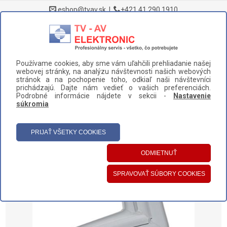
eshop@tvav.sk
|
+421 41 290 1910
0
Používame cookies, aby sme vám uľahčili prehliadanie našej
DOMOV
>
NÁHRADNÉ DIELY A PRÍSLUŠENSTVO
>
CHLADNIČKY
>
webovej stránky, na analýzu návštevnosti našich webových
TESNENIA
>
TESNENIE DVERÍ MRAZNIČKY SAMSUNG (DA97-07366J)
stránok a na pochopenie toho, odkiaľ naši návštevníci
prichádzajú. Dajte nám vedieť o vašich preferenciách.
UŽÍVATEĽSKÝ PANEL
Podrobné informácie nájdete v sekcii -
Nastavenie
súkromia
HLAVNÉ MENU
KATEGÓRIE