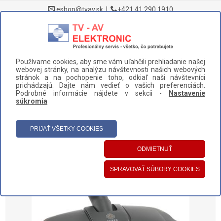
eshop@tvav.sk
|
+421 41 290 1910
0
Používame cookies, aby sme vám uľahčili prehliadanie našej
DOMOV
>
NÁHRADNÉ DIELY A PRÍSLUŠENSTVO
>
VYSÁVAČE
>
webovej stránky, na analýzu návštevnosti našich webových
HUBICE
>
HUBICA PHILIPS (432200420110)
stránok a na pochopenie toho, odkiaľ naši návštevníci
prichádzajú. Dajte nám vedieť o vašich preferenciách.
UŽÍVATEĽSKÝ PANEL
Podrobné informácie nájdete v sekcii -
Nastavenie
súkromia
HLAVNÉ MENU
KATEGÓRIE