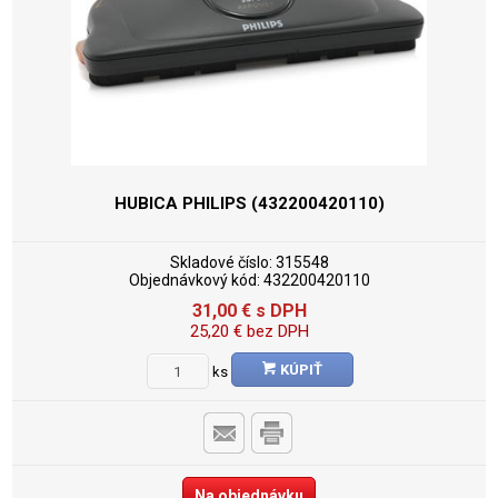
HUBICA PHILIPS (432200420110)
Skladové číslo:
315548
Objednávkový kód:
432200420110
31,00
€
s DPH
25,20
€
bez DPH
KÚPIŤ
ks
Na objednávku