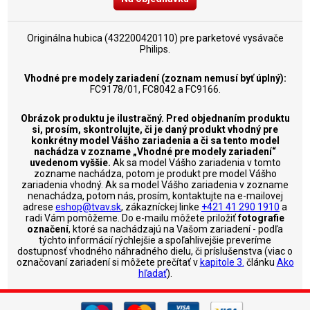
Originálna hubica (432200420110) pre parketové vysávače
Philips.
Vhodné pre modely zariadení (zoznam nemusí byť úplný):
FC9178/01, FC8042 a FC9166.
Obrázok produktu je ilustračný. Pred objednaním produktu
si, prosím, skontrolujte, či je daný produkt vhodný pre
konkrétny model Vášho zariadenia a či sa tento model
nachádza v zozname „Vhodné pre modely zariadení“
uvedenom vyššie.
Ak sa model Vášho zariadenia v tomto
zozname nachádza, potom je produkt pre model Vášho
zariadenia vhodný. Ak sa model Vášho zariadenia v zozname
nenachádza, potom nás, prosím, kontaktujte na e-mailovej
adrese
eshop@tvav.sk
, zákazníckej linke
+421 41 290 1910
a
radi Vám pomôžeme. Do e-mailu môžete priložiť
fotografie
označení
, ktoré sa nachádzajú na Vašom zariadení - podľa
týchto informácií rýchlejšie a spoľahlivejšie preveríme
dostupnosť vhodného náhradného dielu, či príslušenstva (viac o
označovaní zariadení si môžete prečítať v
kapitole 3.
článku
Ako
hľadať
).