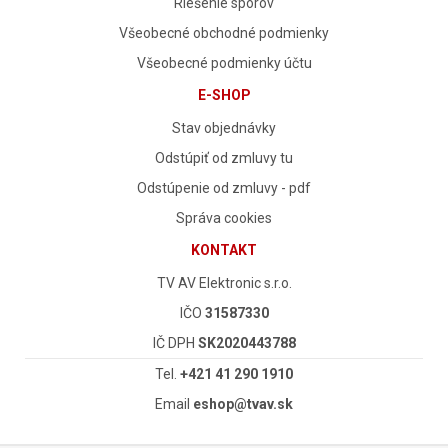
Riešenie sporov
Všeobecné obchodné podmienky
Všeobecné podmienky účtu
E-SHOP
Stav objednávky
Odstúpiť od zmluvy tu
Odstúpenie od zmluvy - pdf
Správa cookies
KONTAKT
TV AV Elektronic s.r.o.
IČO
31587330
IČ DPH
SK2020443788
Tel.
+421 41 290 1910
Email
eshop@tvav.sk