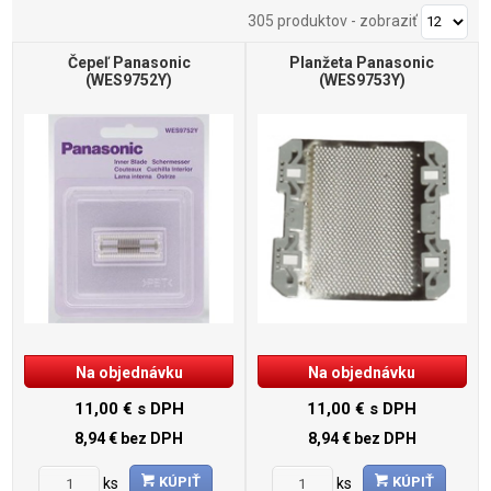
305 produktov
-
zobraziť
Čepeľ Panasonic
Planžeta Panasonic
(WES9752Y)
(WES9753Y)
Na objednávku
Na objednávku
11,00 €
s DPH
11,00 €
s DPH
8,94 €
bez DPH
8,94 €
bez DPH
KÚPIŤ
KÚPIŤ
ks
ks