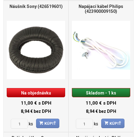
Náušník Sony (426519601)
Napájací kábel Philips
(423900009150)
Na objednávku
Skladom - 1 ks
11,00 €
s DPH
11,00 €
s DPH
8,94 €
bez DPH
8,94 €
bez DPH
KÚPIŤ
KÚPIŤ
ks
ks