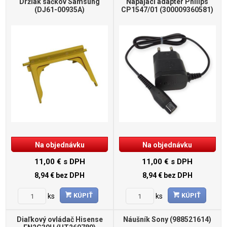
Držiak sáčkov Samsung
Napájací adaptér Philips
(DJ61-00935A)
CP1547/01 (300009360581)
Na objednávku
Na objednávku
11,00 €
s DPH
11,00 €
s DPH
8,94 €
bez DPH
8,94 €
bez DPH
KÚPIŤ
KÚPIŤ
ks
ks
Diaľkový ovládač Hisense
Náušník Sony (988521614)