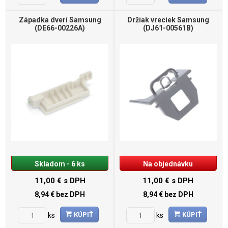
Západka dverí Samsung
Držiak vreciek Samsung
(DE66-00226A)
(DJ61-00561B)
Skladom - 6 ks
Na objednávku
11,00 €
s DPH
11,00 €
s DPH
8,94 €
bez DPH
8,94 €
bez DPH
KÚPIŤ
KÚPIŤ
ks
ks