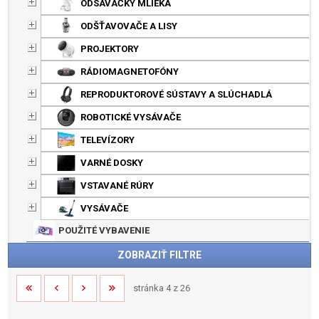
ODSÁVAČKY MLIEKA
ODŠŤAVOVAČE A LISY
PROJEKTORY
RÁDIOMAGNETOFÓNY
REPRODUKTOROVÉ SÚSTAVY A SLÚCHADLÁ
ROBOTICKÉ VYSÁVAČE
TELEVÍZORY
VARNÉ DOSKY
VSTAVANÉ RÚRY
VYSÁVAČE
POUŽITÉ VYBAVENIE
ZOBRAZIŤ FILTRE
stránka 4 z 26