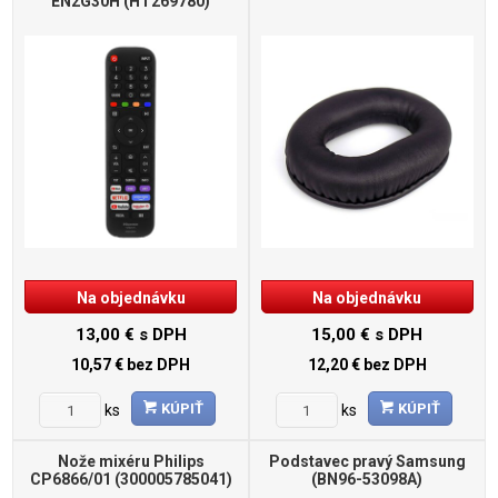
EN2G30H (HT269780)
Na objednávku
Na objednávku
13,00 €
s DPH
15,00 €
s DPH
10,57 €
bez DPH
12,20 €
bez DPH
KÚPIŤ
KÚPIŤ
ks
ks
Nože mixéru Philips
Podstavec pravý Samsung
CP6866/01 (300005785041)
(BN96-53098A)