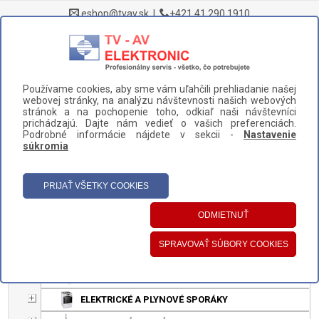
eshop@tvav.sk
|
+421 41 290 1910
0
Používame cookies, aby sme vám uľahčili prehliadanie našej
DOMOV
>
webovej stránky, na analýzu návštevnosti našich webových
stránok a na pochopenie toho, odkiaľ naši návštevníci
UŽÍVATEĽSKÝ PANEL
prichádzajú. Dajte nám vedieť o vašich preferenciách.
Podrobné informácie nájdete v sekcii -
Nastavenie
HLAVNÉ MENU
súkromia
KATEGÓRIE
DOMÁCE SPOTREBIČE
CHLADNIČKY
TELEVÍZORY
NÁHRADNÉ DIELY A PRÍSLUŠENSTVO
DEPILÁTORY A EPILÁTORY
ELEKTRICKÉ A PLYNOVÉ SPORÁKY