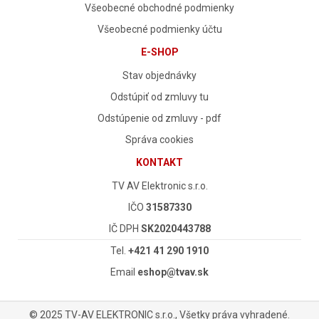
Všeobecné obchodné podmienky
Všeobecné podmienky účtu
E-SHOP
Stav objednávky
Odstúpiť od zmluvy tu
Odstúpenie od zmluvy - pdf
Správa cookies
KONTAKT
TV AV Elektronic s.r.o.
IČO
31587330
IČ DPH
SK2020443788
Tel.
+421 41 290 1910
Email
eshop@tvav.sk
© 2025 TV-AV ELEKTRONIC s.r.o., Všetky práva vyhradené.