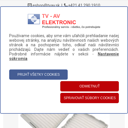
eshop@tvav.sk
|
+421 41 290 1910
0
Používame cookies, aby sme vám uľahčili prehliadanie našej
DOMOV
>
NÁHRADNÉ DIELY A PRÍSLUŠENSTVO
>
VYSÁVAČE
>
webovej stránky, na analýzu návštevnosti našich webových
FILTRE A SADY FILTROV
>
FILTER SAMSUNG (DJ63-00539A)
stránok a na pochopenie toho, odkiaľ naši návštevníci
prichádzajú. Dajte nám vedieť o vašich preferenciách.
UŽÍVATEĽSKÝ PANEL
Podrobné informácie nájdete v sekcii -
Nastavenie
súkromia
HLAVNÉ MENU
KATEGÓRIE