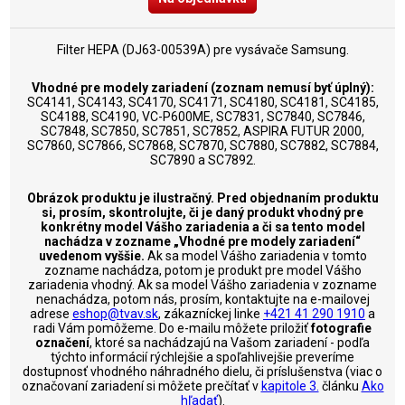
Filter HEPA (DJ63-00539A) pre vysávače Samsung.
Vhodné pre modely zariadení (zoznam nemusí byť úplný):
SC4141, SC4143, SC4170, SC4171, SC4180, SC4181, SC4185,
SC4188, SC4190, VC-P600ME, SC7831, SC7840, SC7846,
SC7848, SC7850, SC7851, SC7852, ASPIRA FUTUR 2000,
SC7860, SC7866, SC7868, SC7870, SC7880, SC7882, SC7884,
SC7890 a SC7892.
Obrázok produktu je ilustračný. Pred objednaním produktu
si, prosím, skontrolujte, či je daný produkt vhodný pre
konkrétny model Vášho zariadenia a či sa tento model
nachádza v zozname „Vhodné pre modely zariadení“
uvedenom vyššie.
Ak sa model Vášho zariadenia v tomto
zozname nachádza, potom je produkt pre model Vášho
zariadenia vhodný. Ak sa model Vášho zariadenia v zozname
nenachádza, potom nás, prosím, kontaktujte na e-mailovej
adrese
eshop@tvav.sk
, zákazníckej linke
+421 41 290 1910
a
radi Vám pomôžeme. Do e-mailu môžete priložiť
fotografie
označení
, ktoré sa nachádzajú na Vašom zariadení - podľa
týchto informácií rýchlejšie a spoľahlivejšie preveríme
dostupnosť vhodného náhradného dielu, či príslušenstva (viac o
označovaní zariadení si môžete prečítať v
kapitole 3.
článku
Ako
hľadať
).